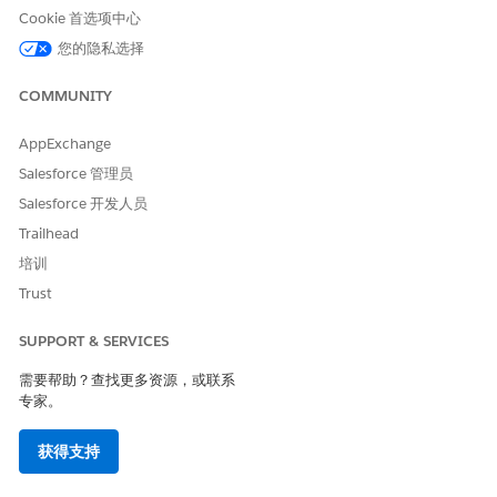
Builder 中构建流，以包含自定义逻辑，例如经理批准或自动履行。
Cookie 首选项中心
您的隐私选择
集成
COMMUNITY
此模板不包括任何用于接收或履行的预配置集成。使用 Flow
Builder 创建带有连接器的自定义流，这些连接器定义了如何捕获和
AppExchange
满足请求。
Salesforce 管理员
Salesforce 开发人员
Trailhead
本文章是否解决您的问题？
培训
请与我们共享您的想法，以便我们进行改进！
Trust
是
否
SUPPORT & SERVICES
需要帮助？查找更多资源，或联系
专家。
获得支持