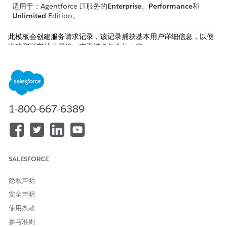
适用于：Agentforce IT服务的
Enterprise
、
Performance
和
Unlimited
Edition。
此模板会创建服务请求记录，该记录捕获基本用户详细信息，以便
准确和可审计地履行。查看模板包含的内容。
接收属性
此模板的接收表单从员工那里获取这些详细信息：
会议室名称和编号：用户希望预订会议室的具体名称和编号。
1-800-667-6389
楼层编号：会议室所在建筑内的特定楼层。
建筑名称：会议室所在建筑的名称。
城市：进行预订的办公室的城市位置。
国家/地区：办公室和会议室所在的国家/地区。
成员数量：预计到场参加会议或活动的出席者总数。
SALESFORCE
会议原因：简要解释预订的目的，以确保适当的房间分配。
预订开始日期和时间：会议室预订计划开始的具体日期和时间。
隐私声明
预订结束日期和时间：会议室预订计划结束的具体日期和时间。
安全声明
手动履行
使用条款
参与准则
此服务流程会将手动履行的请求发送给 IT 团队。您可以在 Flow