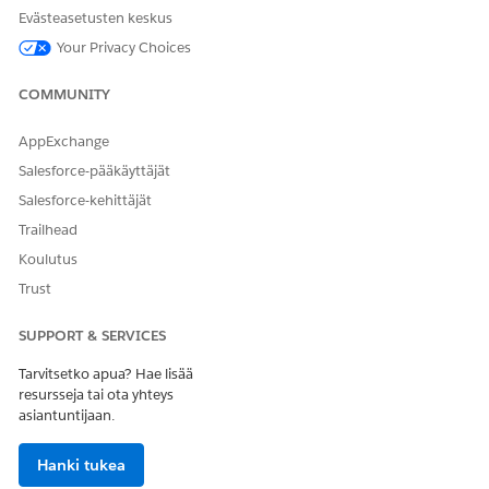
hyväksynnät tai automatisoitu täydennys.
Evästeasetusten keskus
Your Privacy Choices
Integraatio
COMMUNITY
Tämä malli ei sisällä valmiiksi määritettyjä integraatioita
syötettä tai täydennystä varten. Käytä Flow Builderia
AppExchange
luodaksesi mukautettuja kulkuja liittimillä, jotka määrittävät
pyynnön keruun ja täydennyksen.
Salesforce-pääkäyttäjät
Salesforce-kehittäjät
Trailhead
RATKAISIKO TÄMÄ ARTIKKELI ONGELMASI?
Koulutus
Anna palautetta, jotta voimme kehittyä!
Trust
Kyllä
Ei
SUPPORT & SERVICES
Tarvitsetko apua? Hae lisää
resursseja tai ota yhteys
asiantuntijaan.
Hanki tukea