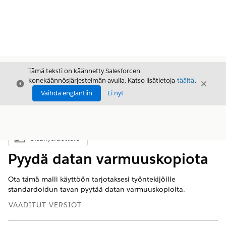
Tämä teksti on käännetty Salesforcen
konekäännösjärjestelmän avulla. Katso lisätietoja
täältä
.
Sulje
Sulje
Sulje
Vaihda englantiin
Ei nyt
Sisällysluettelo
Näytä sisällysluettelo
Pyydä datan varmuuskopiota
Ota tämä malli käyttöön tarjotaksesi työntekijöille
standardoidun tavan pyytää datan varmuuskopioita.
VAADITUT VERSIOT