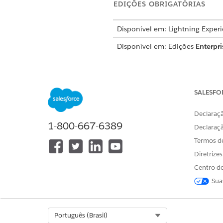
EDIÇÕES OBRIGATÓRIAS
Disponível em: Lightning Exper
Disponível em: Edições
Enterpri
Esse modelo cria um registro
preciso e auditável. Revise o
SALESFO
Atributos de entrada
Declaraçã
O formulário de admissão par
1-800-667-6389
Declaraç
Detalhes do arquivo ou da pa
Termos d
backup.
Diretrize
Centro de
Processamento manual
Sua
Esse processo de serviço enc
no Flow Builder para incluir
Select Org
Português (Brasil)