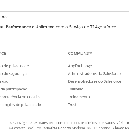
ience
se
,
Performance
e
Unlimited
com o Serviço de TI Agentforce.
 de solicitação de serviço que captura detalhes essenciais 
 que está incluído no modelo.
RCE
COMMUNITY
o de privacidade
AppExchange
a esse modelo captura estes detalhes do funcionário:
ão de segurança
Administradores do Salesforce
sta para backup: Uma descrição detalhada dos arquivos, diretórios
e uso
Desenvolvedores do Salesforce
s de participação
Trailhead
 preferência de cookies
Treinamento
s opções de privacidade
Trust
aminha a solicitação para processamento manual para a equi
 lógica personalizada, como aprovações do gerente ou proc
© Copyright 2026, Salesforce.com Inc. Todos os direitos reservados. Várias m
Salesforce Brasil, Av. Jornalista Roberto Marinho, 85 - 14º andar - Cidade M