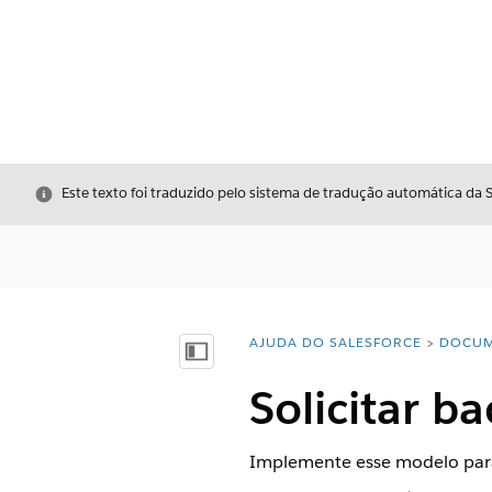
Fechar
Este texto foi traduzido pelo sistema de tradução automática da 
AJUDA DO SALESFORCE
DOCUM
Você está aqui:
Mostrar índice
Solicitar b
Implemente esse modelo para 