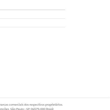
do usuário para um processamento
 ou pastas específicos que exigem
pe de TI. Você pode criar um fluxo
essamento automatizado.
arcas comerciais dos respectivos proprietários.
onções, São Paulo - SP, 04575-000 Brasil