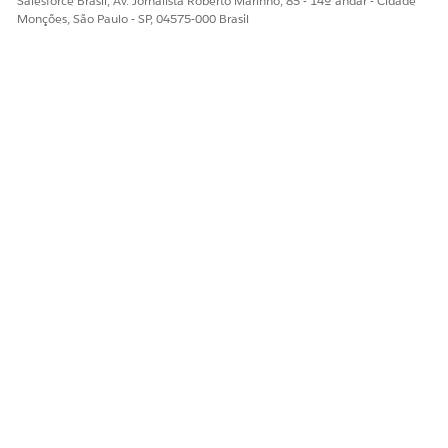
Salesforce Brasil, Av. Jornalista Roberto Marinho, 85 - 14º andar - Cidade
Monções, São Paulo - SP, 04575-000 Brasil
ESTE ARTIGO RESOLVEU SEU PROBLEMA?
Diga-nos para podermos melhorar!
Sim
Não