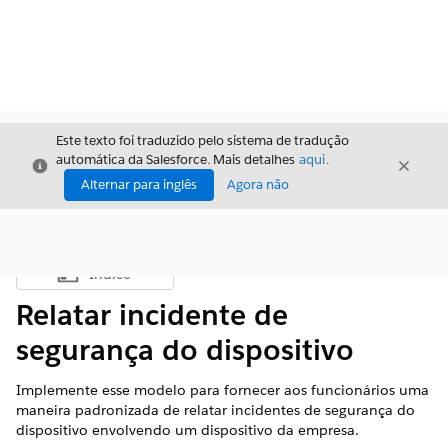
Este texto foi traduzido pelo sistema de tradução
automática da Salesforce. Mais detalhes
aqui
.
Fechar
Fecha
Fechar
Alternar para inglês
Agora não
Índice
Mostrar índice
Relatar incidente de
segurança do dispositivo
Implemente esse modelo para fornecer aos funcionários uma
maneira padronizada de relatar incidentes de segurança do
dispositivo envolvendo um dispositivo da empresa.