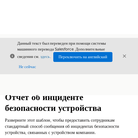
Данный текст был переведен при помощи системы
машинного перевода Salesforce. Дополнительные
Закрыть
Закры
сведения см.
здесь
.
Переключить на английский
Закрыт
Не сейчас
Содержание
Показать содержание
Отчет об инциденте
безопасности устройства
Разверните этот шаблон, чтобы предоставить сотрудникам
стандартный способ сообщения об инцидентах безопасности
устройства, связанных с устройством компании.