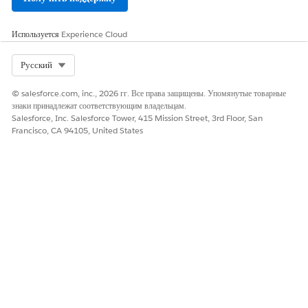
ЭТА СТАТЬЯ РЕШИЛА ВАШУ ПРОБЛЕМУ?
Используется
Experience Cloud
Оставьте свой отзыв, чтобы мы могли стать лучше!
Select Org
Русский
Да
Нет
© salesforce.com, inc., 2026 гг. Все права защищены. Упомянутые товарные
знаки принадлежат соответствующим владельцам.
Salesforce, Inc. Salesforce Tower, 415 Mission Street, 3rd Floor, San
Francisco, CA 94105, United States