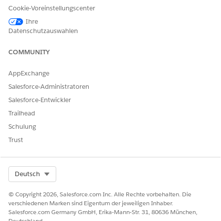
IT-Team weiter. Sie können einen Flow in Flow Builder erstellen, um
Cookie-Voreinstellungscenter
tzerdefinierte Logik wie Manager-Genehmigungen oder die
Ihre
matisierte Abwicklung einzuschließen.
Datenschutzauswahlen
gration
COMMUNITY
e Vorlage enthält keine vorkonfigurierten Integrationen für die
AppExchange
ahme oder Abwicklung. Verwenden Sie Flow Builder, um
tzerdefinierte Flows mit Konnektoren zu erstellen, die definieren, 
Salesforce-Administratoren
Anforderung erfasst und erfüllt wird.
Salesforce-Entwickler
Trailhead
Schulung
KONNTEN SIE IHR PROBLEM MITHILFE DIESES ARTIKELS LÖSEN?
Trust
Geben Sie uns Feedback, damit wir uns verbessern können.
Ja
Nein
Select Org
Deutsch
© Copyright 2026, Salesforce.com Inc. Alle Rechte vorbehalten. Die
verschiedenen Marken sind Eigentum der jeweiligen Inhaber.
Salesforce.com Germany GmbH, Erika-Mann-Str. 31, 80636 München,
Deutschland