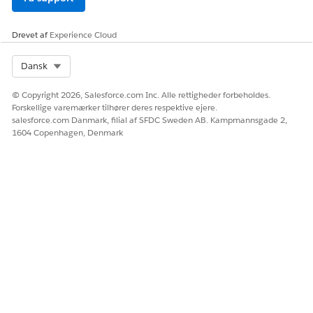
integrationer for registrering eller fuldførelse. Brug Flow
Builder til at oprette tilpassede forløb med forbindelser, der
Drevet af
Experience Cloud
definerer, hvordan anmodningen registreres og fuldføres.
Select Org
Dansk
© Copyright 2026, Salesforce.com Inc. Alle rettigheder forbeholdes.
LØSTE DENNE ARTIKEL DIT PROBLEM?
Forskellige varemærker tilhører deres respektive ejere.
Giv os besked, så vi kan forbedre os!
salesforce.com Danmark, filial af SFDC Sweden AB. Kampmannsgade 2,
1604 Copenhagen, Denmark
Ja
Nej