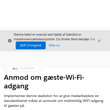
Denne tekst er oversat ved hjælp af Salesforce-
maskinoversættelsessystem. Du finder flere detaljer
her
.
Luk
Luk
Luk
Skift til engelsk
Ikke nu
Indhold
Vis indholdsfortegnelse
Anmod om gæste-Wi-Fi-
adgang
Implementer denne skabelon for at give medarbejdere en
standardiseret måde at anmode om midlertidig WiFi-adgang
til gæster på.