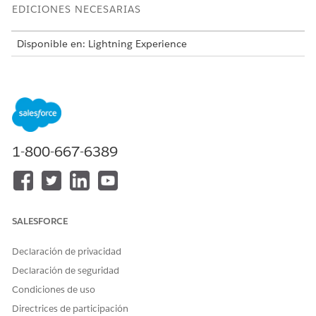
EDICIONES NECESARIAS
Disponible en: Lightning Experience
Disponible en: Ediciones
Enterprise
,
Performance
y
Unlimited
con Agentforce IT Service.
Esta plantilla crea un registro de solicitud de servicio que
captura detalles de usuario esenciales para una realización
precisa y auditable. Revise lo que se incluye con la plantilla.
1-800-667-6389
Atributos de admisión
El formulario de admisión para esta plantilla captura estos
detalles del empleado:
SALESFORCE
Recuento de invitados: El número total de visitantes que
requieren acceso a la red Wi-Fi de invitados.
Declaración de privacidad
Nombres de invitados: Los nombres completos de todos
Declaración de seguridad
los huéspedes para los que se solicita acceso Wi-Fi.
Direcciones de correo electrónico de invitados: Las
Condiciones de uso
direcciones de correo electrónico de los invitados,
Directrices de participación