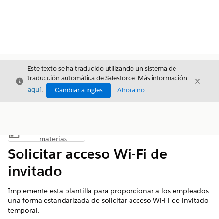
Este texto se ha traducido utilizando un sistema de
traducción automática de Salesforce. Más información
Cerrar
Cerrar
Cerrar
aquí
.
Cambiar a inglés
Ahora no
Índice de
Mostrar índice de materias
materias
Solicitar acceso Wi-Fi de
invitado
Implemente esta plantilla para proporcionar a los empleados
una forma estandarizada de solicitar acceso Wi-Fi de invitado
temporal.