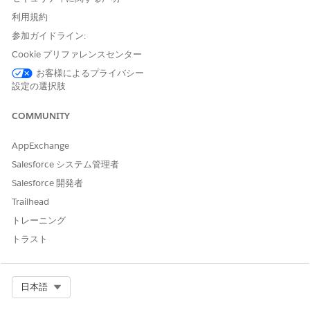
利用規約
参加ガイドライン:
Cookie プリファレンスセンター
お客様によるプライバシー
このサービスプロセスの受入フローには、ユーザーが要求
メモ
設定の選択肢
できる事前承認済みソフトウェアのリストを取得するために
Okta との事前設定されたインテグレーションが含まれます。
COMMUNITY
AppExchange
自動履行
Salesforce システム管理者
このサービスプロセスには、サービス要求を自動的に処理する履
Salesforce 開発者
行フローが含まれます。Flow Builder でこのフローを拡張して、
自動マネージャー承認や在庫確認などのカスタムロジックを含め
Trailhead
ることができます。
トレーニング
トラスト
Integration の制限と考慮事項」
このテンプレートでは、履行フローで Okta との事前設定された
インテグレーションを使用します。このインテグレーションを使
Select Org
日本語
用するには、Okta ログイン情報が設定されていることを確認しま