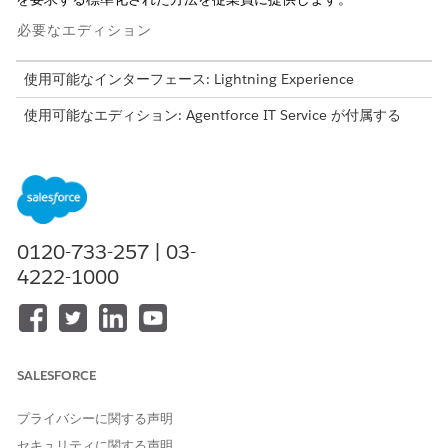
必要なエディション
使用可能なインターフェース: Lightning Experience
使用可能なエディション: Agentforce IT Service が付属する
Enterprise
Edition、
Performance
Edition、および
Unlimited
Edition。
このテンプレートでは、正確かつ監査可能な履行のために重要な
ユーザーの詳細を取得するサービス要求レコードが作成されま
す。テンプレートに含まれている内容を確認します。
0120-733-257 | 03-
4222-1000
受入属性
このテンプレートの受入フォームでは、従業員から次の詳細を取
得します。
Software Name (ソフトウェア名): アクセスが要求されるソフ
SALESFORCE
トウェアアプリケーションの名前。
ビジネスの正当性: 従業員のロール、プロジェクト、または
プライバシーに関する声明
ToDo でソフトウェアへのアクセスが必要な理由の簡単な説
セキュリティに関する声明
明。