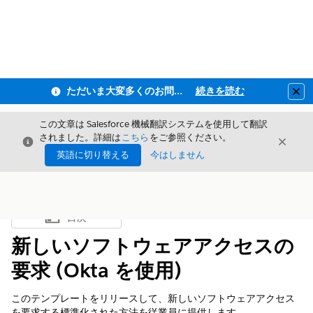
ただいま大変多くのお問い合わせをいただいており、ご連絡までにお時間を頂戴しております
続きを読む
Clo
この文章は Salesforce 機械翻訳システムを使用して翻訳
されました。詳細は
こちら
をご参照ください。
閉じる
閉じ
閉じる
英語に切り替える
今はしません
目次
目次を表示
新しいソフトウェアアクセスの
要求 (Okta を使用)
このテンプレートをリリースして、新しいソフトウェアアクセス
を要求する標準化された方法を従業員に提供します。