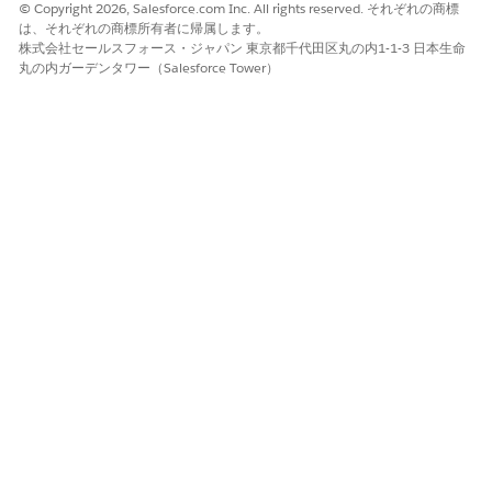
す。このサードパーティコネクタについての詳細は、「
Okta コネ
© Copyright 2026, Salesforce.com Inc. All rights reserved. それぞれの商標
クタ
」を参照してください。
は、それぞれの商標所有者に帰属します。
株式会社セールスフォース・ジャパン 東京都千代田区丸の内1-1-3 日本生命
丸の内ガーデンタワー（Salesforce Tower）
この記事で問題は解決されましたか?
ご意見をお待ちしております。
はい
いいえ