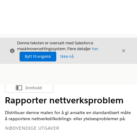
Denne teksten er oversatt med Salesforce
maskinoversettingssystem. Flere detaljer
her
.
Avslutt
Avslut
Avslutt
Bytt til engelsk
Ikke nå
Innhold
Vis innholdsfortegnelse
Rapporter nettverksproblem
Distribuer denne malen for å gi ansatte en standardisert måte
å rapportere nettverkstilkoblings- eller ytelsesproblemer på.
NØDVENDIGE UTGAVER