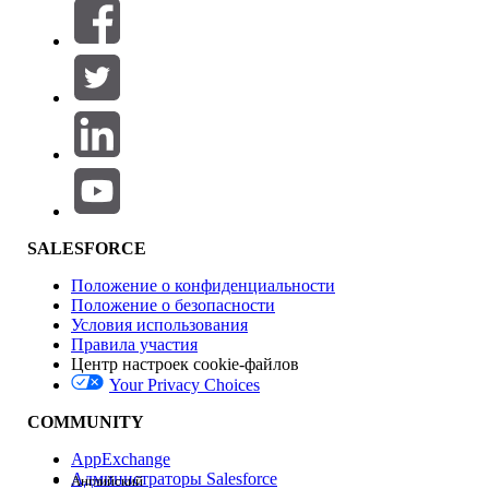
Фильтры (0)
ВЫБРАТЬ ФИЛЬТРЫ
Добавить
Область продуктов
Влияние на функции
SALESFORCE
Положение о конфиденциальности
Положение о безопасности
Условия использования
Правила участия
Центр настроек cookie-файлов
Your Privacy Choices
Версия
COMMUNITY
AppExchange
Администраторы Salesforce
Английский