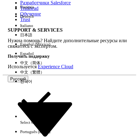
Разработчики Salesforce
Français
Trailhead
Возможности
Обучение
Deutsch
Trust
Italiano
SUPPORT & SERVICES
日本語
Нужна помощь? Найдите дополнительные ресурсы или
Очистить все
Готово
Español (México)
свяжитесь с экспертом.
Español
Получить поддержку
中文（简体）
Используется
Experience Cloud
中文（繁體）
Русский
한국어
Select Org
Русский
Português (Brasil)
Результаты отсутствуют