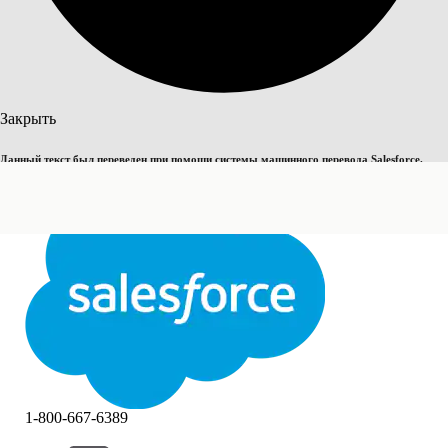
Поиск
Закрыть
Данный текст был переведен при помощи системы машинного перевода Salesforce.
Переключить на английский
Дополнительные сведения см.
здесь
.
Не сейчас
Закрыть
Закрыть
1-800-667-6389