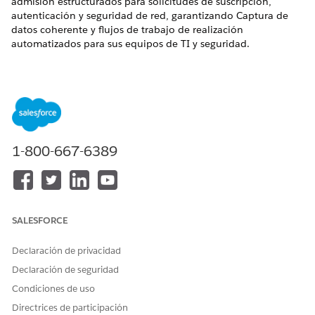
admisión estructurados para solicitudes de suscripción,
autenticación y seguridad de red, garantizando Captura de
datos coherente y flujos de trabajo de realización
automatizados para sus equipos de TI y seguridad.
EDICIONES NECESARIAS
Disponible en: Lightning Experience
Disponible en: Ediciones
Enterprise
,
Performance
y
Unlimited
con Agentforce IT Service.
1-800-667-6389
Inscribir dispositivo para MDM
Implemente esta plantilla para proporcionar a los
empleados una forma estandarizada de solicitar la
inscripción de dispositivos para Gestión de dispositivos
SALESFORCE
móviles (MDM).
Solicitar nuevo acceso a software (con Okta)
Declaración de privacidad
Implemente esta plantilla para proporcionar a los
Declaración de seguridad
empleados una forma estandarizada de solicitar nuevo
Condiciones de uso
acceso a software.
Directrices de participación