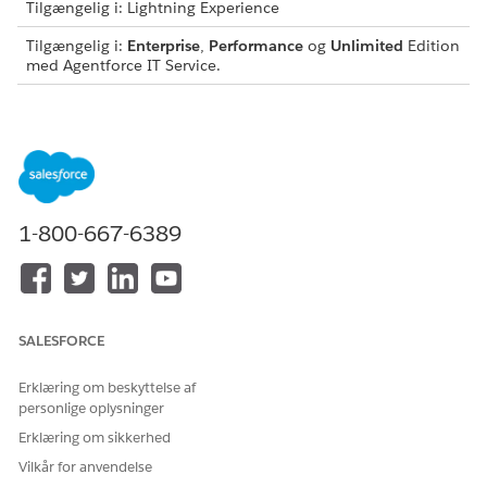
Tilgængelig i: Lightning Experience
Tilgængelig i:
Enterprise
,
Performance
og
Unlimited
Edition
med Agentforce IT Service.
Denne skabelon opretter en serviceanmodningsregistrering,
der registrerer vigtige brugeroplysninger for nøjagtig og
reviderbar fuldførelse. Gennemse, hvad der er inkluderet i
skabelonen.
Registreringsattributter
1-800-667-6389
Registreringsformularen for denne skabelon registrerer disse
detaljer fra medarbejderen:
Anmod om detaljer: En detaljeret beskrivelse af
fornyelseskravene, f.eks. de specifikke domænenavne eller
SALESFORCE
certifikattyper.
Påkrævet af dato: Måldatoen, hvor SSL-certifikatfornyelsen
Erklæring om beskyttelse af
skal fuldføres for at forhindre tjenesteafbrydelse eller
personlige oplysninger
udløb.
Erklæring om sikkerhed
Vilkår for anvendelse
Manuel fuldførelse