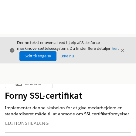
Denne tekst er oversat ved hjælp af Salesforce-
maskinoversættelsessystem. Du finder flere detaljer
her
.
Luk
Luk
Luk
Skift til engelsk
Ikke nu
Indhold
Vis indholdsfortegnelse
Forny SSL-certifikat
Implementer denne skabelon for at give medarbejdere en
standardiseret måde til at anmode om SSL-certifikatfornyelser.
EDITIONSHEADING