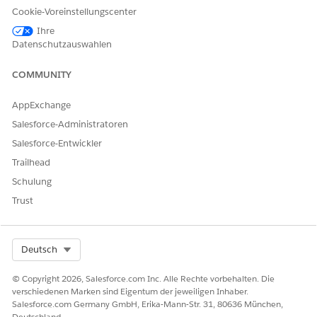
Cookie-Voreinstellungscenter
Manuelle Abwicklung
Ihre
Dieser Serviceprozess leitet die Anforderung zur manuellen
Datenschutzauswahlen
Abwicklung an das IT-Team weiter. Sie können einen Flow in
Flow Builder erstellen, um benutzerdefinierte Logik wie
COMMUNITY
Manager-Genehmigungen oder die automatisierte
Abwicklung einzuschließen.
AppExchange
Salesforce-Administratoren
Integration
Salesforce-Entwickler
Diese Vorlage enthält keine vorkonfigurierten Integrationen
Trailhead
für die Aufnahme oder Abwicklung. Verwenden Sie Flow
Schulung
Builder, um benutzerdefinierte Flows mit Konnektoren zu
erstellen, die definieren, wie die Anforderung erfasst und
Trust
erfüllt wird.
Select Org
Deutsch
KONNTEN SIE IHR PROBLEM MITHILFE DIESES ARTIKELS
© Copyright 2026, Salesforce.com Inc. Alle Rechte vorbehalten. Die
LÖSEN?
verschiedenen Marken sind Eigentum der jeweiligen Inhaber.
Salesforce.com Germany GmbH, Erika-Mann-Str. 31, 80636 München,
Geben Sie uns Feedback, damit wir uns verbessern können.
Deutschland