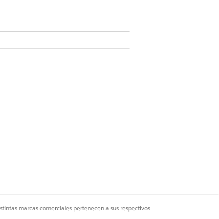
ciales para una realización precisa y
res de dominio o tipos de certificado
ficado SSL para evitar la interrupción
istintas marcas comerciales pertenecen a sus respectivos