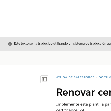
Cerrar
Este texto se ha traducido utilizando un sistema de traducción a
AYUDA DE SALESFORCE
DOCUM
Usted está aquí:
Mostrar índice de materias
Renovar cer
Implemente esta plantilla pa
certificados SSL.