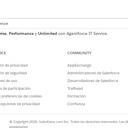
ence
rise
,
Performance
y
Unlimited
con Agentforce IT Service.
o de solicitud de servicio que captura detalles de usuario esen
luye con la plantilla.
RCE
COMMUNITY
ón de privacidad
AppExchange
ón de seguridad
Administradores de Salesforce
a esta plantilla captura estos detalles del empleado:
nes de uso
Desarrolladores de Salesforce
scripción detallada de los requisitos de renovación, como los nomb
es de participación
Trailhead
 preferencias de cookies
Formación
ha programada para la que se debe completar la renovación del certi
 opciones de privacidad
Confianza
© Copyright 2026, Salesforce.com Inc. Todos los derechos reservados. Las d
propietarios.