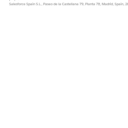
a la solicitud de realización manual al equipo de TI. Puede c
Salesforce Spain S.L., Paseo de la Castellana 79, Planta 7ª, Madrid, Spain, 
 como aprobaciones de gestores o realización automatizada.
una integración preconfigurada para admisión o realización. U
 que definen cómo se captura y se realiza la solicitud.
PROBLEMA?
ejorar!