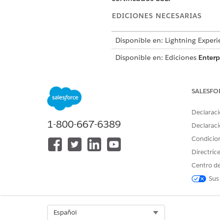
EDICIONES NECESARIAS
Disponible en: Lightning Experi
Disponible en: Ediciones
Enterp
Esta plantilla crea un registr
auditable. Revise lo que se inc
SALESFO
Declaraci
Atributos de admisión
1-800-667-6389
Declaraci
El formulario de admisión par
Condicio
Detalles de solicitud: Una de
Directric
específicos.
Centro de
Obligatorio por fecha: La fec
Sus
o el vencimiento del servicio.
Realización manual
Select Org
Español