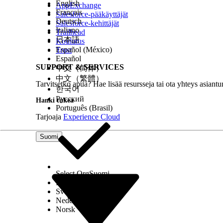
English
AppExchange
Français
Salesforce-pääkäyttäjät
Deutsch
Salesforce-kehittäjät
Italiano
Trailhead
日本語
Koulutus
Español (México)
Trust
Español
SUPPORT & SERVICES
中文（简体）
中文（繁體）
Tarvitsetko apua? Hae lisää resursseja tai ota yhteys asiantu
한국어
Русский
Hanki tukea
Português (Brasil)
Tarjoaja
Experience Cloud
Suomi
Select Org
Suomi
Dansk
Svenska
Nederlands
Norsk