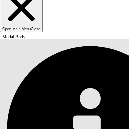
Open Main Menu
Close
Modal Body...
Olet tässä:
Salesforce-ohje
Asiakirja
Agentforce IT -palvelu