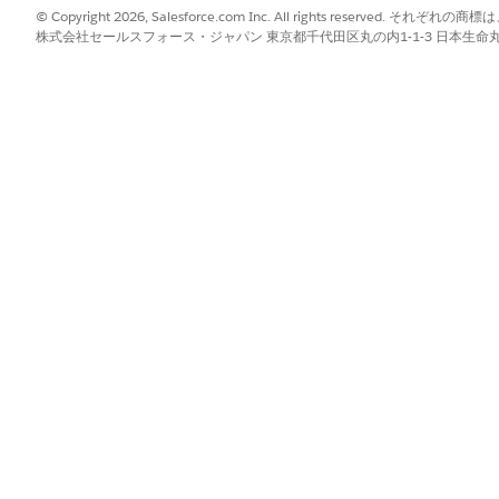
ックを含めることができます。
© Copyright 2026, Salesforce.com Inc. All rights reserve
株式会社セールスフォース・ジャパン 東京都千代田区丸の内1-1-3 日本生命丸の内ガ
項」
は履行のための事前設定済みのインテグレーションは含まれません。
定義するコネクタを含むカスタムフローを作成します。
?