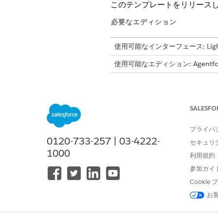
このテンプレートをリリースし
必要なエディション
使用可能なインターフェース: Lightni
使用可能なエディション: Agentforc
このテンプレートでは、正確
す。テンプレートに含まれて
SALESFO
受入属性
プライバ
0120-733-257 | 03-4222-
このテンプレートの受入フォ
セキュリ
1000
利用規約
要求の詳細: 特定のドメイン
Required By Date 
参加ガイ
Cooki
手動履行
お
このサービスプロセスでは、手動履