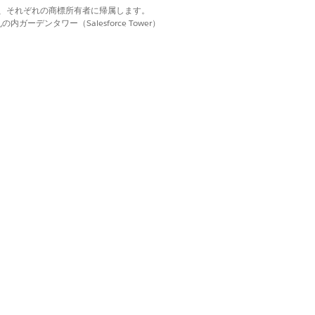
d. それぞれの商標は、それぞれの商標所有者に帰属します。
ーデンタワー（Salesforce Tower）
Flow Builder を使用して、
はい
いいえ