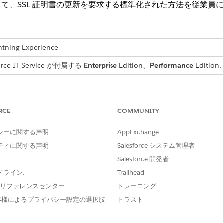
て、SSL 証明書の更新を要求する標準化された方法を従業員
ng Experience
e IT Service が付属する
Enterprise
Edition、
Performance
Editi
かつ監査可能な履行のために重要なユーザーの詳細を取得する
いる内容を確認します。
RCE
COMMUNITY
シーに関する声明
AppExchange
ームでは、従業員から次の詳細を取得します。
ティに関する声明
Salesforce システム管理者
Salesforce 開発者
名や証明書の種類など、更新要件の詳細な説明。
(完了予定日): サービスの中断や期限切れを防ぐために SSL 証明書の更新を完
ドライン:
Trailhead
e プリファレンスセンター
トレーニング
客様によるプライバシー設定の選択肢
トラスト
行の要求が IT チームに転送されます。Flow Builder