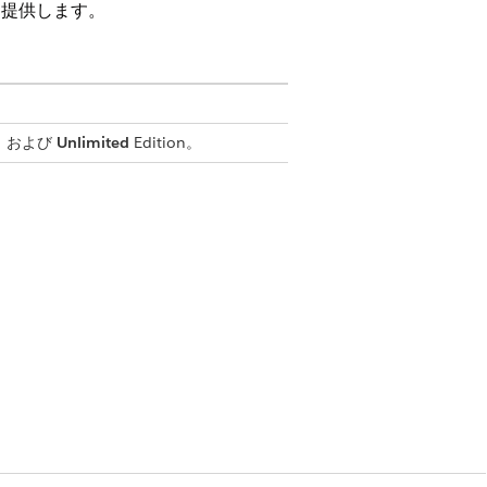
に提供します。
on、および
Unlimited
Edition。
サービス要求レコードが作成されま
了する必要がある目標日。
 でフローを作成し、マネージャー承認や