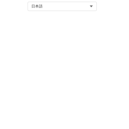
自動履行などのカスタムロジ
Select Org
日本語
Integration の制限と考慮事
このテンプレートには、受入また
要求の取得方法と履行方法を
この記事で問題は解決されましたか
ご意見をお待ちしております。