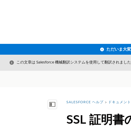
閉じる
この文章は Salesforce 機械翻訳システムを使用して翻訳されまし
SALESFORCE ヘルプ
ドキュメント
詳細情報:
目次を表示
SSL 証明