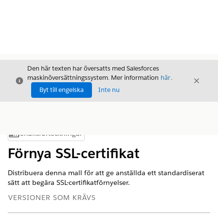
Den här texten har översatts med Salesforces
maskinöversättningssystem. Mer information
här
.
Stäng
Stäng
Stäng
Byt till engelska
Inte nu
Innehållsförteckningar
Visa innehållsförteckning
Förnya SSL-certifikat
Distribuera denna mall för att ge anställda ett standardiserat
sätt att begära SSL-certifikatförnyelser.
VERSIONER SOM KRÄVS