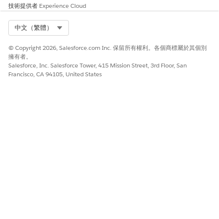
技術提供者
Experience Cloud
Select Org
中文（繁體）
© Copyright 2026, Salesforce.com Inc. 保留所有權利。各個商標屬於其個別
擁有者。
Salesforce, Inc. Salesforce Tower, 415 Mission Street, 3rd Floor, San
Francisco, CA 94105, United States