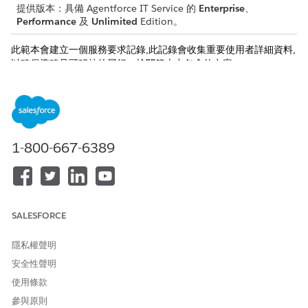
提供版本：具備 Agentforce IT Service 的
Enterprise
、
Performance
及
Unlimited
Edition。
此範本會建立一個服務要求記錄,此記錄會收集重要使用者詳細資料,
以確保準確且可稽核的履行。檢閱範本中包含的內容。
入院屬性
此範本的入院表單會從員工中取用以下詳細資料:
要求詳細資料:續約需求的詳細描述,例如特定網域名稱或憑證類
1-800-667-6389
型。
必要依日期:必須先完成 SSL 憑證續約才能防止服務中斷或到期
的目標日期。
手動履行
SALESFORCE
此服務流程會將手動履行的要求路由至 IT 小組。您可以在 Flow
隱私權聲明
Builder 中建立流程以包含自訂邏輯,例如經理批准或自動履行。
安全性聲明
整合
使用條款
此範本不包含入門或履行的任何預先設定整合。使用 Flow Builder
參與原則