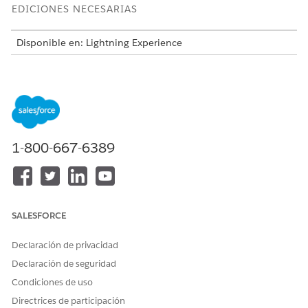
EDICIONES NECESARIAS
Disponible en: Lightning Experience
Disponible en: Ediciones
Enterprise
,
Performance
y
Unlimited
con Agentforce IT Service.
Esta plantilla crea un registro de solicitud de servicio que
captura detalles de usuario esenciales para una realización
precisa y auditable. Revise lo que se incluye con la plantilla.
1-800-667-6389
Atributos de admisión
El formulario de admisión para esta plantilla captura estos
detalles del empleado:
SALESFORCE
Nombre de software: El nombre de la aplicación de
software o suscripción que requiere renovación.
Declaración de privacidad
Periodo de tiempo de renovación: La duración solicitada
Declaración de seguridad
para la renovación de suscripción.
Justificación comercial: Una breve explicación de por qué
Condiciones de uso
la renovación de software es necesaria para continuar
Directrices de participación