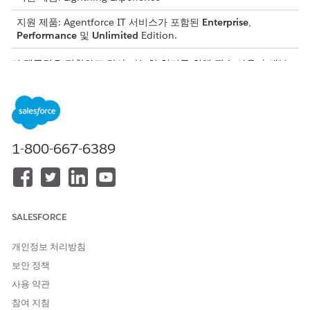
지원 제품: Agentforce IT 서비스가 포함된
Enterprise
,
Performance
및
Unlimited
Edition.
이 템플릿은 정확하고 감사 가능한 처리를 위해 필수 사용자 세부
사항을 수집하는 서비스 요청 레코드를 만듭니다. 템플릿에 포함된
내용을 검토합니다.
인테이크 특성
이 템플릿의 인테이크 양식은 직원에게 다음 세부 사항을 수집합니
1-800-667-6389
다.
소프트웨어 이름: 갱신해야 하는 소프트웨어 응용 프로그램 또
는 구독의 이름입니다.
갱신 시간 범위: 구독 갱신을 위해 요청된 기간입니다.
SALESFORCE
비즈니스 근거: 직원 역할 또는 프로젝트를 계속 지원하기 위해
소프트웨어 갱신이 필요한 이유에 대한 간략한 설명입니다.
개인정보 처리방침
보안 정책
사용 약관
참여 지침