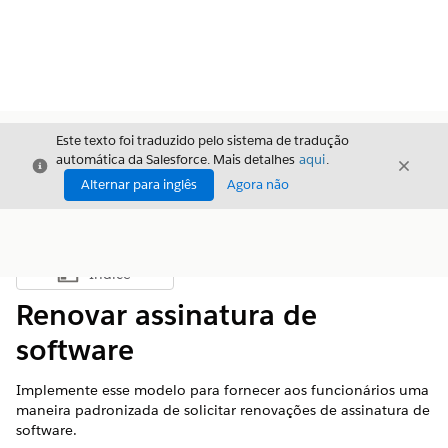
Este texto foi traduzido pelo sistema de tradução
automática da Salesforce. Mais detalhes
aqui
.
Fechar
Fecha
Fechar
Alternar para inglês
Agora não
Índice
Mostrar índice
Renovar assinatura de
software
Implemente esse modelo para fornecer aos funcionários uma
maneira padronizada de solicitar renovações de assinatura de
software.