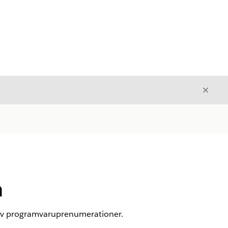
Stäng
Stäng
n
n av programvaruprenumerationer.