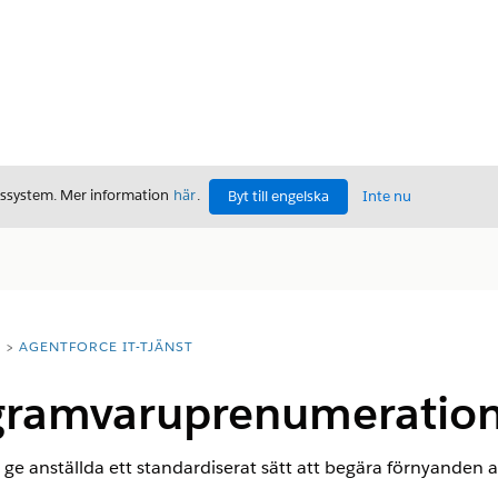
gssystem. Mer information
här
.
Byt till engelska
Inte nu
T
AGENTFORCE IT-TJÄNST
gramvaruprenumeratio
t ge anställda ett standardiserat sätt att begära förnyande