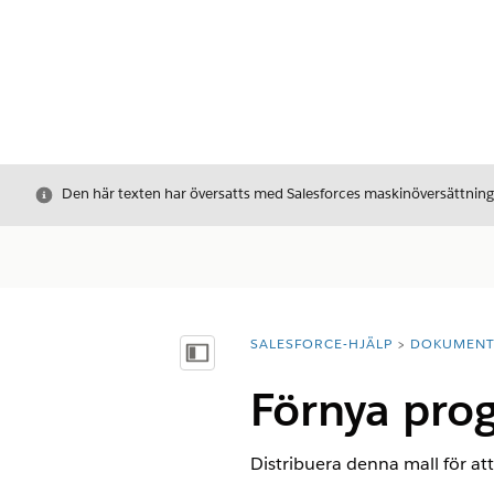
Stäng
Den här texten har översatts med Salesforces maskinöversättnin
SALESFORCE-HJÄLP
DOKUMEN
Du är här:
Visa innehållsförteckning
Förnya pro
Distribuera denna mall för at