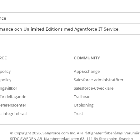
ence
rmance
och
Unlimited
Editions med Agentforce IT Service.
begäranpost som samlar in viktiga användardetaljer för korr
som inkluderas med mallen.
RCE
COMMUNITY
policy
AppExchange
a mall samlar in dessa detaljer från medarbetaren:
policy
Salesforce-administratörer
t program eller den prenumeration som behöver förnyas.
gsvillkor
Salesforce-utvecklare
a varaktigheten för prenumerationsförnyelsen.
 för deltagande
Trailhead
t förklaring av varför programvaruförnyelsen är nödvändig för att f
referenscenter
Utbildning
 integritetsval
Trust
det för denna serviceprocess inkluderar en förkonfigurerad integrer
amvaruprenumerationer för användaren.
© Copyright 2026, Salesforce.com Inc. Alla rättigheter förbehålles. Varumärk
SFDC SWEDEN AB, Klarabergsviadukten 63, 111 64 Stockholm, Sweden