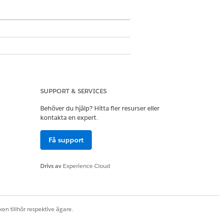
ekt och granskningsbart
SUPPORT & SERVICES
Behöver du hjälp? Hitta fler resurser eller
kontakta en expert.
Få support
ortsätta stödja medarbetarens roll eller
Drivs av
Experience Cloud
ing med Okta för att hämta en lista
en tillhör respektive ägare.