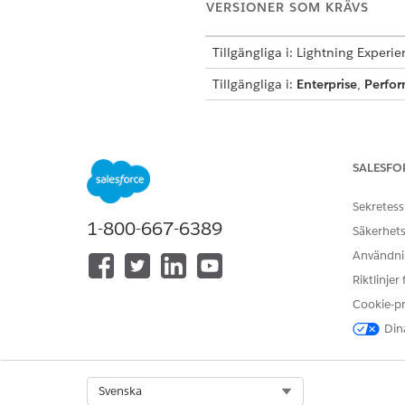
VERSIONER SOM KRÄVS
Tillgängliga i: Lightning Experi
Tillgängliga i:
Enterprise
,
Perfo
Denna mall skapar en service
uppfyllande. Gå igenom vad 
SALESFO
Intagsattribut
Sekretess
Intagningsformuläret för denn
1-800-667-6389
Säkerhets
Mjukvarunamn: Namnet på de
Användnin
Förnyelsetidsram: Den begärd
Riktlinjer
Verksamhetsmotivering: En kor
Cookie-p
projekt.
Dina
Intagsflö
ANTECKNING
över befintliga progr
Select Org
Svenska