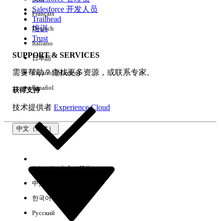
Salesforce 开发人员
Français
体验
Trailhead
培训
Deutsch
Trust
Italiano
SUPPORT & SERVICES
日本語
全部清除
完成
需要帮助？查找更多资源，或联系专家。
Español (México)
Español
获得支持
技术提供者
Experience Cloud
中文（简体）
Select Org
中文（简体）
中文（繁体）
한국어
Русский
没有结果