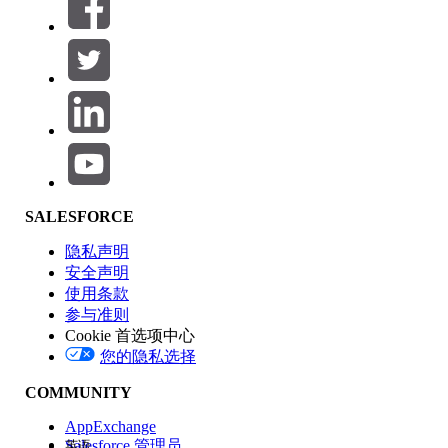
筛选器 (0)
选择筛选器
添加
产品区域
SALESFORCE
功能影响
隐私声明
安全声明
使用条款
参与准则
Cookie 首选项中心
版本
您的隐私选择
COMMUNITY
AppExchange
Salesforce 管理员
英语