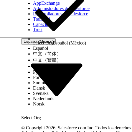
AppExchange
Administradores de Salesforce
Desarrolladores de Salesforce
Trailhead
Capacitación
Trust
Español (México)
Select Org
Español (México)
Español
中文（简体）
中文（繁體）
한국어
Русский
Português (Brasil)
Suomi
Dansk
Svenska
Nederlands
Norsk
Select Org
© Copyright 2026, Salesforce.com Inc. Todos los derechos r