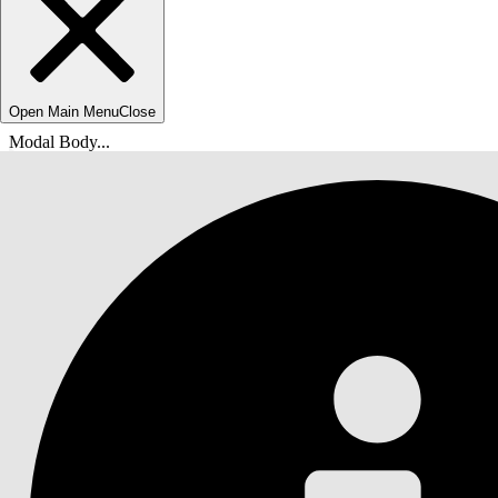
Open Main Menu
Close
Modal Body...
Usted está aquí:
Ayuda de Salesforce
Documentos
Servicio de TI Agentforce