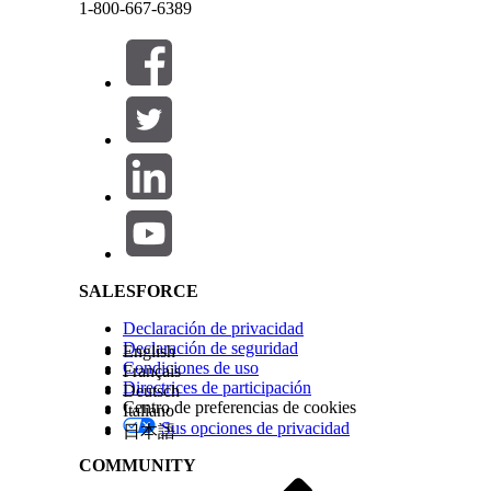
1-800-667-6389
Motivo de restablecimiento: Una breve explicació
una nueva configuración de dispositivo o problem
Realización automatizada
Cerrar
Cerrar
Este proceso de servicio incluye un flujo de reali
Salesforce Help | Article
flujo en Flow Builder para incluir lógica person
inventario.
Integración
Esta plantilla utiliza una integración preconfigurad
SALESFORCE
que sus credenciales de Okta están configuradas.
Declaración de privacidad
Conector de Okta
.
Declaración de seguridad
English
Condiciones de uso
Français
Directrices de participación
Deutsch
Centro de preferencias de cookies
Italiano
¿RESOLVIÓ ESTE ARTÍCULO SU PROBLEMA?
Sus opciones de privacidad
日本語
¡Háganos saber cómo podemos mejorar!
COMMUNITY