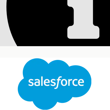
Restablecer autenti
(MFA)
Implemente esta plantilla para proporcionar a los
Autenticación de múltiples factores (MFA) en cas
Ediciones necesarias
Disponible en: Lightning Experience
Disponible en: Ediciones
Enterprise
,
Performance
Esta plantilla crea un registro de solicitud de serv
auditable. Revise lo que se incluye con la plantilla.
Cerrar
Atributos de admisión
Este texto se tradujo con el sistema de traducción automática de Salesforce. Obtenga más de
El formulario de admisión para esta plantilla capt