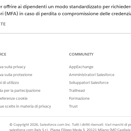
r offrire ai dipendenti un modo standardizzato per richiede
ori (MFA) in caso di perdita o compromissione delle credenzia
STE
tning Experience
n,
Performance
Edition e
Unlimited
Edition con Agentforce IT Servi
RCE
COMMUNITY
richiesta di servizio che acquisisce i dettagli essenziali del
a sulla privacy
AppExchange
menti inclusi nel modello.
va sulla protezione
Amministratori Salesforce
 di utilizzo
Sviluppatori Salesforce
da per la partecipazione
Trailhead
 questo modello acquisisce i seguenti dettagli dal dipendent
eferenze cookie
Formazione
Breve spiegazione della richiesta di reimpostazione della MFA, ad 
ue scelte in materia di privacy
Trust
gurazione del dispositivo o problemi con l'app di autenticazione.
© Copyright 2026, Salesforce.com Inc. Tutti i diritti riservati. Vari marchi di pro
salesforce.com Italy S.r.l., Piazza Filippo Meda 5, 20121 Milano (MI) Capit