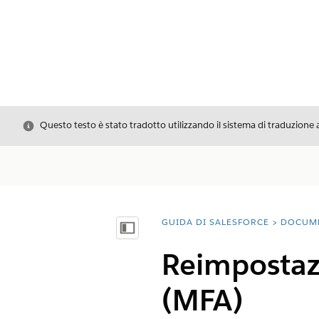
Chiudi
Questo testo è stato tradotto utilizzando il sistema di traduzione 
GUIDA DI SALESFORCE
DOCUM
Ti trovi qui:
Mostra sommario
Reimpostazi
(MFA)