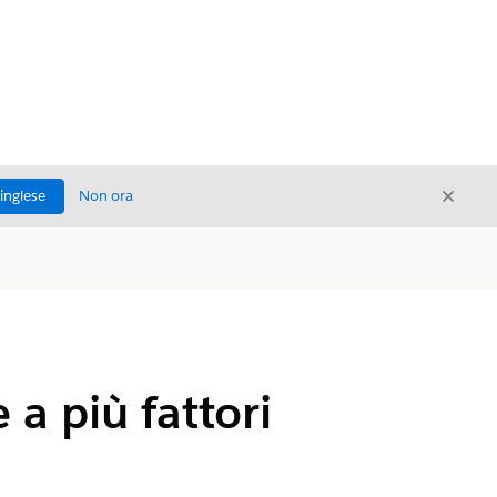
Chiud
'inglese
Non ora
Chiudi
a più fattori