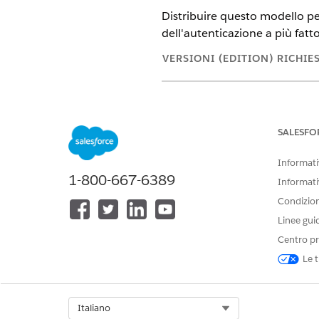
Distribuire questo modello pe
dell'autenticazione a più fatt
VERSIONI (EDITION) RICHIE
Disponibile nelle versioni: Ligh
Disponibile in:
Enterprise
Editio
SALESFO
Questo modello crea un record 
Informativ
controllabile. Rivedere gli ele
1-800-667-6389
Informati
Attributi di accettazione
Condizioni
Linee gui
Il modulo di accettazione per
Centro pr
Motivo della reimpostazione: 
Le t
danneggiato, una nuova confi
Evasione automatica
Select Org
Italiano