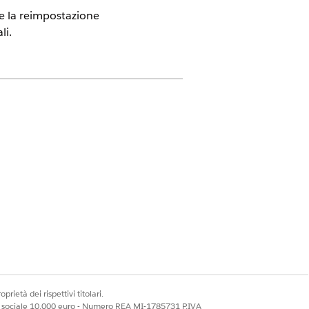
re la reimpostazione
li.
ce.
l'utente per un'evasione precisa e
e:
esempio un dispositivo smarrito o
prietà dei rispettivi titolari.
ale sociale 10.000 euro - Numero REA MI-1785731 P.IVA