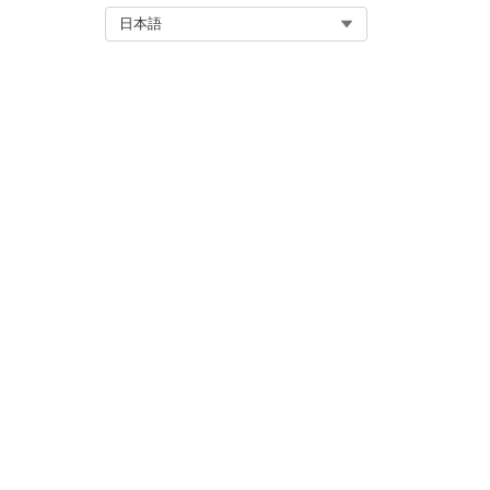
Select Org
日本語
このサービスプロセスでは、手動履
自動履行などのカスタムロジ
Integration の制限と考慮事
このテンプレートには、受入また
要求の取得方法と履行方法を
この記事で問題は解決されましたか
ご意見をお待ちしております。