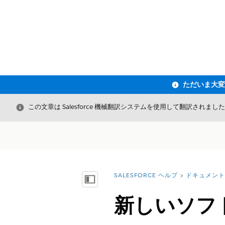
閉じる
この文章は Salesforce 機械翻訳システムを使用して翻訳されまし
SALESFORCE ヘルプ
ドキュメント
詳細情報:
目次を表示
新しいソフ