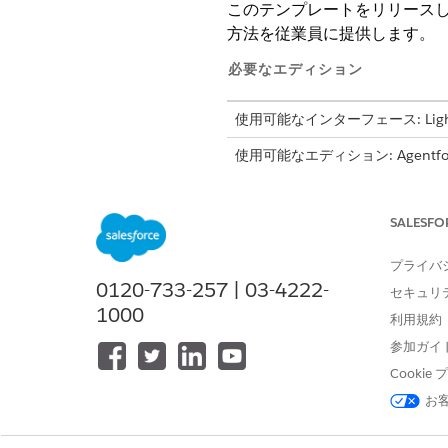
このテンプレートをリリース
方法を従業員に提供します。
必要なエディション
使用可能なインターフェース: Lightni
使用可能なエディション: Agentforc
このテンプレートでは、正確
す。テンプレートに含まれて
SALESFO
プライバ
受入属性
0120-733-257 | 03-4222-
セキュリ
このテンプレートの受入フォ
1000
利用規約
Software Name (ソフ
参加ガイ
評価の理由: 評価期間中にテ
Cooki
Required By Date 
お
手動履行