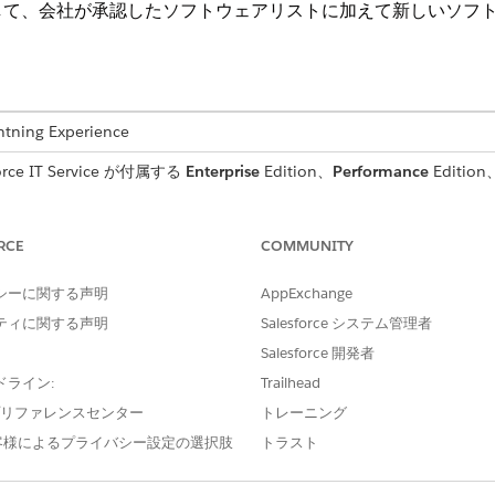
して、会社が承認したソフトウェアリストに加えて新しいソフ
ng Experience
e IT Service が付属する
Enterprise
Edition、
Performance
Editi
かつ監査可能な履行のために重要なユーザーの詳細を取得する
いる内容を確認します。
RCE
COMMUNITY
シーに関する声明
AppExchange
ティに関する声明
Salesforce システム管理者
ームでは、従業員から次の詳細を取得します。
Salesforce 開発者
トウェア名): 評価を要求されているソフトウェアアプリケーションの名前。
ドライン:
Trailhead
ストされるビジネスニーズまたは特定の使用事例の簡単な説明。
e プリファレンスセンター
トレーニング
(完了予定日): ソフトウェア評価を完了するかアクセスする必要がある特定の日付。
客様によるプライバシー設定の選択肢
トラスト