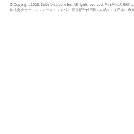
© Copyright 2026, Salesforce.com Inc. All rights reserve
行の要求が IT チームに転送されます。Flow Builder
株式会社セールスフォース・ジャパン 東京都千代田区丸の内1-1-3 日本生命丸の内ガ
ックを含めることができます。
項」
は履行のための事前設定済みのインテグレーションは含まれません。
定義するコネクタを含むカスタムフローを作成します。
?