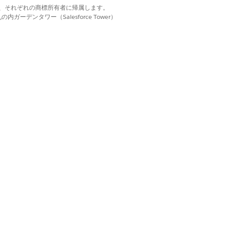
d. それぞれの商標は、それぞれの商標所有者に帰属します。
 でフローを作成し、マネージャー承認や
ーデンタワー（Salesforce Tower）
Flow Builder を使用して、
はい
いいえ