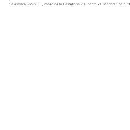
Salesforce Spain S.L., Paseo de la Castellana 79, Planta 7ª, Madrid, Spain, 
a el incidente a la cola de asistencia de TI para la solución 
una integración preconfigurada para admisión o realización. U
 que definen cómo se captura y se realiza la solicitud.
PROBLEMA?
ejorar!