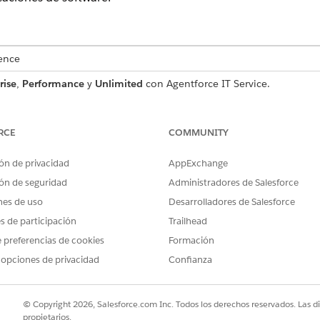
ence
rise
,
Performance
y
Unlimited
con Agentforce IT Service.
ro de incidente que captura detalles de problemas esenciales 
 eficiente. Revise lo que se incluye con la plantilla.
RCE
COMMUNITY
ón de privacidad
AppExchange
ón de seguridad
Administradores de Salesforce
a esta plantilla captura estos detalles del empleado:
nes de uso
Desarrolladores de Salesforce
e del software que está experimentando problemas técnicos o err
es de participación
Trailhead
scripción detallada del problema, incluyendo mensajes de error, p
 preferencias de cookies
Formación
 opciones de privacidad
Confianza
empleado de la rapidez con la que se requiere una resolución.
e el problema dificulta la capacidad de trabajo del empleado.
© Copyright 2026, Salesforce.com Inc. Todos los derechos reservados. Las d
propietarios.