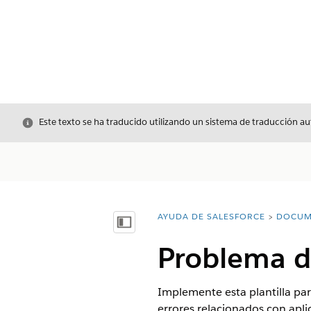
Cerrar
Este texto se ha traducido utilizando un sistema de traducción a
AYUDA DE SALESFORCE
DOCUM
Usted está aquí:
Mostrar índice de materias
Problema d
Implemente esta plantilla pa
errores relacionados con apli