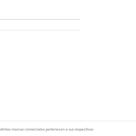
y valores de urgencia e impacto
ores.
asos para reproducir el problema o
istintas marcas comerciales pertenecen a sus respectivos