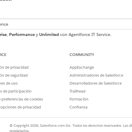
ence
rise
,
Performance
y
Unlimited
con Agentforce IT Service.
o de solicitud de servicio que captura detalles de usuario esen
luye con la plantilla.
RCE
COMMUNITY
ón de privacidad
AppExchange
ón de seguridad
Administradores de Salesforce
a esta plantilla captura estos detalles del empleado:
nes de uso
Desarrolladores de Salesforce
 de la aplicación de software que se va a desinstalar del disposit
es de participación
Trailhead
Una breve explicación para la solicitud de desinstalación, como una
 preferencias de cookies
Formación
aplicación que ya no se requiere.
 opciones de privacidad
Confianza
© Copyright 2026, Salesforce.com Inc. Todos los derechos reservados. Las d
a la solicitud de realización manual al equipo de TI. Puede c
propietarios.