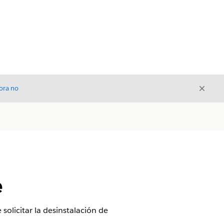
Cerrar
ora no
Cerrar
e
olicitar la desinstalación de