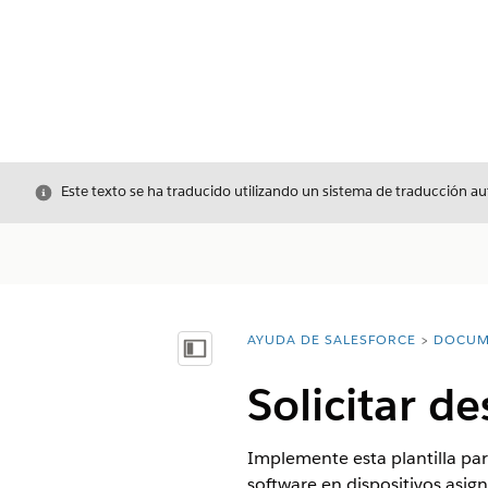
Cerrar
Este texto se ha traducido utilizando un sistema de traducción a
AYUDA DE SALESFORCE
DOCUM
Usted está aquí:
Mostrar índice de materias
Solicitar d
Implemente esta plantilla par
software en dispositivos asig