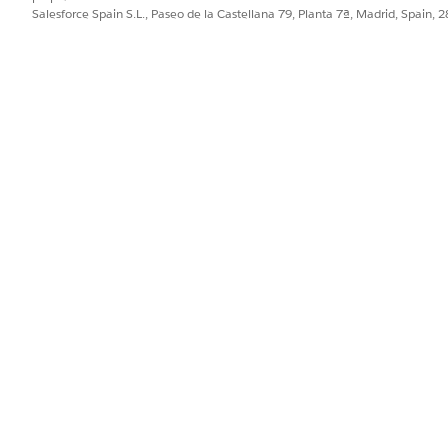
 como aprobaciones de gestores o realización automatizada.
Salesforce Spain S.L., Paseo de la Castellana 79, Planta 7ª, Madrid, Spain, 
una integración preconfigurada para admisión o realización. U
 que definen cómo se captura y se realiza la solicitud.
PROBLEMA?
ejorar!