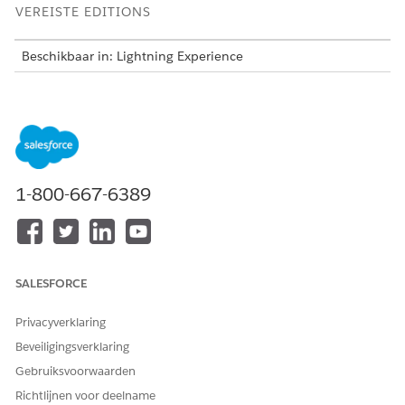
VEREISTE EDITIONS
Beschikbaar in: Lightning Experience
Beschikbaar in:
Enterprise
,
Performance
en
Unlimited
Edition met Agentforce IT Service.
Deze sjabloon maakt een serviceverzoekrecord die essentiële
gebruikersdetails vastlegt voor nauwkeurige en controleerbare
levering. Controleer wat er is opgenomen in de sjabloon.
1-800-667-6389
Intakekenmerken
Het intakeformulier voor deze sjabloon legt deze gegevens
van de medewerker vast:
SALESFORCE
Softwarenaam: De naam van de softwaretoepassing die
moet worden verwijderd van het door het bedrijf
Privacyverklaring
toegewezen apparaat.
Beveiligingsverklaring
Reden voor verwijdering: Een korte verklaring voor het
verzoek om verwijdering, zoals een upgrade van het
Gebruiksvoorwaarden
apparaat, een softwarevervanging of het niet langer nodig
Richtlijnen voor deelname