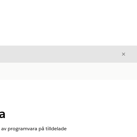
Stäng
Stäng
a
n av programvara på tilldelade