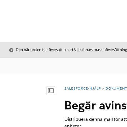
Stäng
Den här texten har översatts med Salesforces maskinöversättnin
SALESFORCE-HJÄLP
DOKUMEN
Du är här:
Visa innehållsförteckning
Begär avins
Distribuera denna mall för att
enheter.