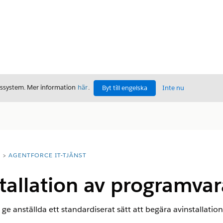
gssystem. Mer information
här
.
Byt till engelska
Inte nu
T
AGENTFORCE IT-TJÄNST
tallation av programvar
 ge anställda ett standardiserat sätt att begära avinstallatio