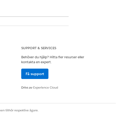
ekt och granskningsbart
SUPPORT & SERVICES
Behöver du hjälp? Hitta fler resurser eller
kontakta en expert.
Få support
en.
suppgradering, programbyte eller
Drivs av
Experience Cloud
en tillhör respektive ägare.
a ett flöde i Flow Builder för att