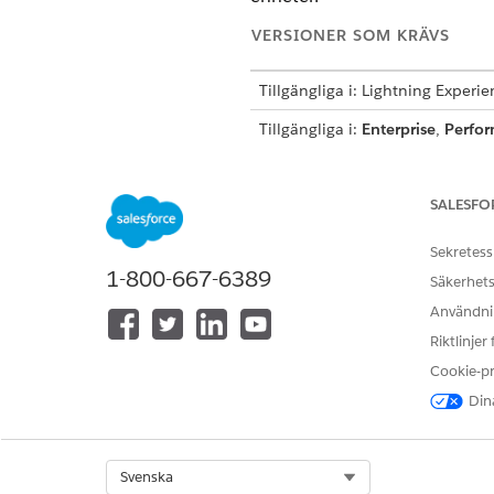
VERSIONER SOM KRÄVS
Tillgängliga i: Lightning Experi
Tillgängliga i:
Enterprise
,
Perfo
Denna mall skapar en service
uppfyllande. Gå igenom vad 
SALESFO
Sekretess
Intagsattribut
1-800-667-6389
Säkerhets
Intagningsformuläret för denn
Användnin
Mjukvarunamn: Namnet på det 
Riktlinjer
Orsak till avinstallation: En 
Cookie-p
programmet inte längre behö
Dina
Manuellt uppfyllande
Select Org
Svenska
Denna serviceprocess dirigera