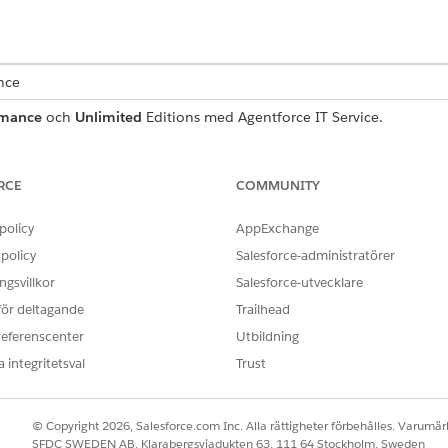
ence
rmance
och
Unlimited
Editions med Agentforce IT Service.
begäranpost som samlar in viktiga användardetaljer för korr
som inkluderas med mallen.
RCE
COMMUNITY
policy
AppExchange
policy
Salesforce-administratörer
a mall samlar in dessa detaljer från medarbetaren:
gsvillkor
Salesforce-utvecklare
program som ska avinstalleras från den företagstilldelade enhet
 för deltagande
Trailhead
kort förklaring till avinstallationsbegäran, till exempel att en enhet
referenscenter
Utbildning
vs.
 integritetsval
Trust
© Copyright 2026, Salesforce.com Inc. Alla rättigheter förbehålles. Varumärk
r begäran om manuellt uppfyllande till IT-teamet. Du kan bygg
SFDC SWEDEN AB, Klarabergsviadukten 63, 111 64 Stockholm, Sweden