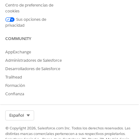
Realización manual
Centro de preferencias de
cookies
Este proceso de servicio enruta la solicitud de realización
manual al equipo de TI. Puede crear un flujo en Flow Builder
Sus opciones de
privacidad
para incluir lógica personalizada, como aprobaciones de
gestores o realización automatizada.
COMMUNITY
Integración
AppExchange
Esta plantilla no incluye ninguna integración preconfigurada
Administradores de Salesforce
para admisión o realización. Utilice Flow Builder para crear
flujos personalizados con conectores que definen cómo se
Desarrolladores de Salesforce
captura y se realiza la solicitud.
Trailhead
Formación
Confianza
¿RESOLVIÓ ESTE ARTÍCULO SU PROBLEMA?
¡Háganos saber cómo podemos mejorar!
Select Org
Español
Sí
No
© Copyright 2026, Salesforce.com Inc. Todos los derechos reservados. Las
distintas marcas comerciales pertenecen a sus respectivos propietarios.