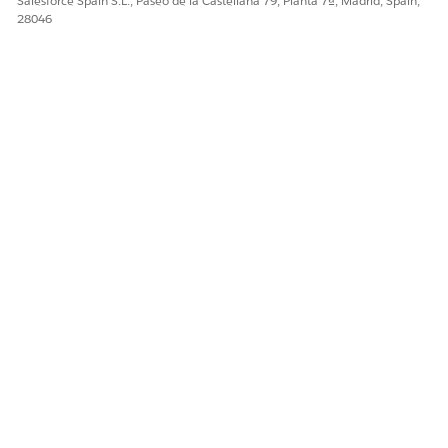
Salesforce Spain S.L., Paseo de la Castellana 79, Planta 7ª, Madrid, Spain,
28046