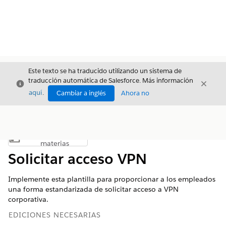
Este texto se ha traducido utilizando un sistema de
traducción automática de Salesforce. Más información
Cerrar
Cerrar
Cerrar
aquí
.
Cambiar a inglés
Ahora no
Índice de
Mostrar índice de materias
materias
Solicitar acceso VPN
Implemente esta plantilla para proporcionar a los empleados
una forma estandarizada de solicitar acceso a VPN
corporativa.
EDICIONES NECESARIAS