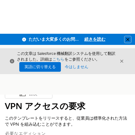
ただいま大変多くのお問い合わせをいただいており、ご連絡までにお時間を頂戴しております
続きを読む
Clo
この文章は Salesforce 機械翻訳システムを使用して翻訳
されました。詳細は
こちら
をご参照ください。
閉じる
閉じ
閉じる
英語に切り替える
今はしません
目次
目次を表示
VPN アクセスの要求
このテンプレートをリリースすると、従業員は標準化された方法
で VPN を組み込むことができます。
必要なエディション