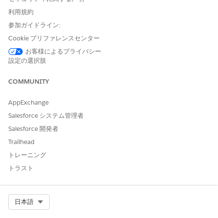
利用規約
手動履行
参加ガイドライン:
このサービスプロセスでは、手動履行の要求が IT チームに転送さ
Cookie プリファレンスセンター
れます。Flow Builder でフローを作成し、マネージャー承認や自
動履行などのカスタムロジックを含めることができます。
お客様によるプライバシー
設定の選択肢
Integration の制限と考慮事項」
COMMUNITY
このテンプレートには、受入または履行のための事前設定済みの
インテグレーションは含まれません。Flow Builder を使用して、
AppExchange
要求の取得方法と履行方法を定義するコネクタを含むカスタムフ
ローを作成します。
Salesforce システム管理者
Salesforce 開発者
Trailhead
トレーニング
この記事で問題は解決されましたか?
ご意見をお待ちしております。
トラスト
はい
いいえ
Select Org
日本語