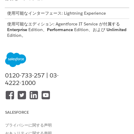
使用可能なインターフェース: Lightning Experience
使用可能なエディション: Agentforce IT Service が付属する
Enterprise
Edition、
Performance
Edition、および
Unlimited
Edition。
このテンプレートでは、正確かつ監査可能な履行のために重要な
ユーザーの詳細を取得するサービス要求レコードが作成されま
す。テンプレートに含まれている内容を確認します。
受入属性
0120-733-257 | 03-
4222-1000
このテンプレートの受入フォームでは、従業員から次の詳細を取
得します。
Assigned Device (割り当て済みデバイス): 従業員が VPN アク
セスを要求しているラップトップや電話など、会社が割り当て
たハードウェア。
SALESFORCE
ビジネスの正当性: リモート作業の要件やセキュアな内部リソ
ースへのアクセスなど、従業員の役割に VPN アクセスが必要
プライバシーに関する声明
な理由の簡単な説明。
セキュリティに関する声明