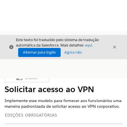
Este texto foi traduzido pelo sistema de tradução
automática da Salesforce. Mais detalhes
aqui
.
Fechar
Fecha
Fechar
Alternar para inglês
Agora não
Índice
Mostrar índice
Solicitar acesso ao VPN
Implemente esse modelo para fornecer aos funcionários uma
maneira padronizada de solicitar acesso ao VPN corporativo.
EDIÇÕES OBRIGATÓRIAS