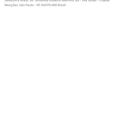
Salesforce Brasil, Av. Jornalista Roberto Marinho, 85 - 14º andar - Cidade
Monções, São Paulo - SP, 04575-000 Brasil