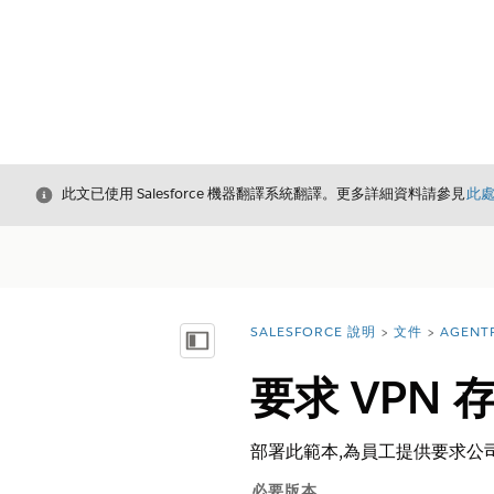
結束
此文已使用 Salesforce 機器翻譯系統翻譯。更多詳細資料請參見
此
SALESFORCE 說明
文件
AGENT
您位於此處：
顯示目錄
要求 VPN 
部署此範本,為員工提供要求公司
必要版本