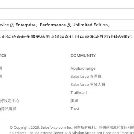
rvice 的
Enterprise
、
Performance
及
Unlimited
Edition。
,此記錄會收集重要使用者詳細資料,以確保準確且可稽核的履行
RCE
COMMUNITY
用以下詳細資料:
明
AppExchange
 存取權的公司指派的硬體,例如筆記型電腦或電話。
明
Salesforce 管理員
需要 VPN 存取權,例如遠端工作需求或安全內部資源的存取權。
Salesforce 開發人員
Trailhead
 偏好設定中心
訓練
至 IT 小組。您可以在 Flow Builder 中建立流程以包含
的隱私選擇
Trust
© Copyright 2026, Salesforce.com Inc. 保留所有權利。各個商標屬於其個
Salesforce, Inc. Salesforce Tower, 415 Mission Street, 3rd Floor, San Francis