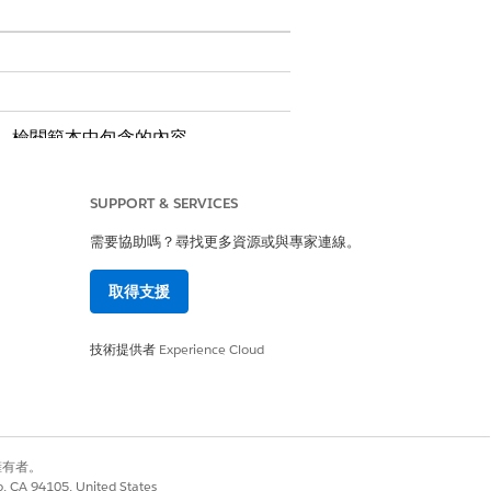
。檢閱範本中包含的內容。
SUPPORT & SERVICES
需要協助嗎？尋找更多資源或與專家連線。
取得支援
技術提供者
Experience Cloud
自訂邏輯,例如經理批准或自動履行。
別擁有者。
co, CA 94105, United States