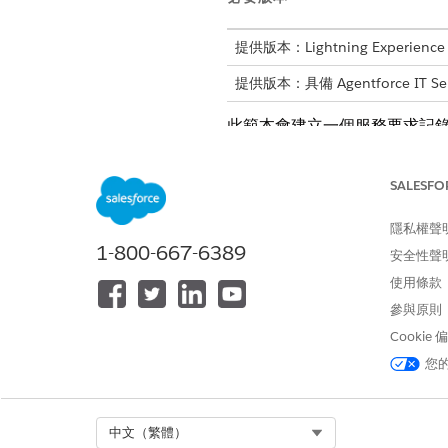
提供版本：Lightning Experience
提供版本：具備 Agentforce IT Se
此範本會建立一個服務要求記錄
入院屬性
SALESFO
此範本的入院表單會從員工中取
隱私權聲
1-800-667-6389
指派的裝置:員工要求其 VPN
安全性聲
商業理由:簡短說明員工角色為何
使用條款
參與原則
手動履行
Cookie
此服務流程會將手動履行的要求路由
您
整合
Select Org
中文（繁體）