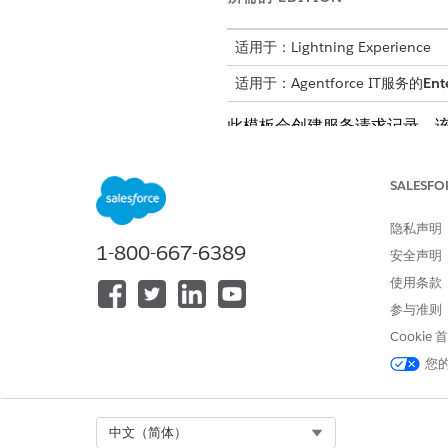
适用于：Lightning Experience
适用于：Agentforce IT服务的
Ent
此模板会创建服务请求记录，
接收属性
SALESFO
此模板的接收表单从员工那里
隐私声明
1-800-667-6389
站点名称：员工正在请求访问的 Sh
安全声明
业务理由：请求访问 SharePo
使用条款
参与准则
自动履行
Cookie
此服务流程包含自动处理服务请求
您
查。
Select Org
中文（简体）
集成