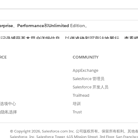
erprise
、
Performance
和
Unlimited
Edition。
该记录捕获基本用户详细信息，以便准确和可审计地履行。查看
RCE
COMMUNITY
获取这些详细信息：
AppExchange
arePoint 站点的名称。
Salesforce 管理员
int 站点的业务理由。
Salesforce 开发人员
Trailhead
 首选项中心
培训
的履行流。您可以在 Flow Builder 中扩展此流，以包含
的隐私选择
Trust
© Copyright 2026, Salesforce.com Inc. 公司版权所有。保留所
Salesforce, Inc. Salesforce Tower, 415 Mission Street, 3rd Floor, San Francis