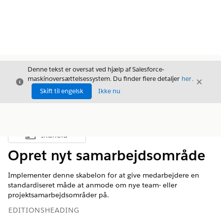
Denne tekst er oversat ved hjælp af Salesforce-
maskinoversættelsessystem. Du finder flere detaljer
her
.
Luk
Luk
Luk
Skift til engelsk
Ikke nu
Indhold
Vis indholdsfortegnelse
Opret nyt samarbejdsområde
Implementer denne skabelon for at give medarbejdere en
standardiseret måde at anmode om nye team- eller
projektsamarbejdsområder på.
EDITIONSHEADING