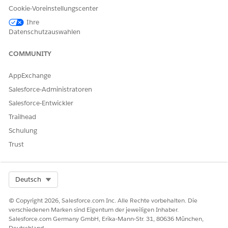
Arbeitsumgebung, beispielsweise "Privat" oder
Cookie-Voreinstellungscenter
"Öffentlich".
Mitglieder-E-Mail-Adressen: Die Liste der Mitarbeiter-E-
Ihre
Datenschutzauswahlen
Mail-Adressen, die als Mitglieder hinzugefügt werden
sollen. Sie können bis zu 20 E-Mail-Adressen hinzufügen.
COMMUNITY
Automatisierte Abwicklung
AppExchange
Dieser Serviceprozess enthält einen Abwicklungs-Flow, der die
Salesforce-Administratoren
Serviceanforderung automatisch verarbeitet. Sie können
diesen Flow in Flow Builder um benutzerdefinierte Logik
Salesforce-Entwickler
erweitern, beispielsweise automatisierte
Trailhead
Managergenehmigungen oder Inventarprüfungen.
Schulung
Integration
Trust
Diese Vorlage verwendet eine vorkonfigurierte Integration in
Slack im Abwicklungs-Flow. Stellen Sie zum Verwenden dieser
Select Org
Deutsch
Integration sicher, dass Sie
Slack in der Organisation
eingerichtet haben.
© Copyright 2026, Salesforce.com Inc. Alle Rechte vorbehalten. Die
verschiedenen Marken sind Eigentum der jeweiligen Inhaber.
Salesforce.com Germany GmbH, Erika-Mann-Str. 31, 80636 München,
Deutschland