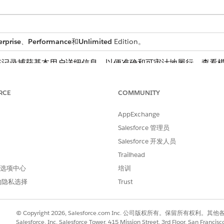
erprise
、
Performance
和
Unlimited
Edition。
该记录捕获基本用户详细信息，以便准确和可审计地履行。查看
RCE
COMMUNITY
获取这些详细信息：
AppExchange
道或工作区的名称。
Salesforce 管理员
和预期用途。
Salesforce 开发人员
类型，例如专用或公用。
Trailhead
员的员工电子邮件地址列表。您最多可以添加 20 个电子邮件地址。
 首选项中心
培训
的隐私选择
Trust
的履行流。您可以在 Flow Builder 中扩展此流，以包含
© Copyright 2026, Salesforce.com Inc. 公司版权所有。保留所
Salesforce, Inc. Salesforce Tower, 415 Mission Street, 3rd Floor, San Francis