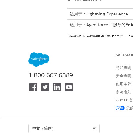
适用于：Lightning Experience
适用于：Agentforce IT服务的
Ent
此模板会创建服务请求记录，
接收属性
SALESFO
此模板的接收表单从员工那里
隐私声明
1-800-667-6389
渠道或工作区名称：要创建的渠
安全声明
渠道描述：渠道或工作区的目的
使用条款
渠道类型：渠道或工作区的隐私
参与准则
成员电子邮件地址：要添加为成
Cookie
自动履行
您
此服务流程包含自动处理服务请求
查。
Select Org
中文（简体）