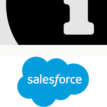
Anmod om ny distrib
Implementer denne skabelon for at give medarbejd
eller -grupper.
EditionsHeading
Tilgængelig i: Lightning Experience
Tilgængelig i:
Enterprise
,
Performance
og
Unlimit
Denne skabelon opretter en serviceanmodningsregist
fuldførelse. Gennemse, hvad der er inkluderet i sk
Registreringsattributter
Luk
Registreringsformularen for denne skabelon registr
Denne tekst er oversat ved hjælp af Salesforce-maskinoversættelsessystem. Du finder flere de
Distribueringsliste eller gruppenavn: Navnet på dis
Gruppemail: Listen over medlemmer, der skal føjes t