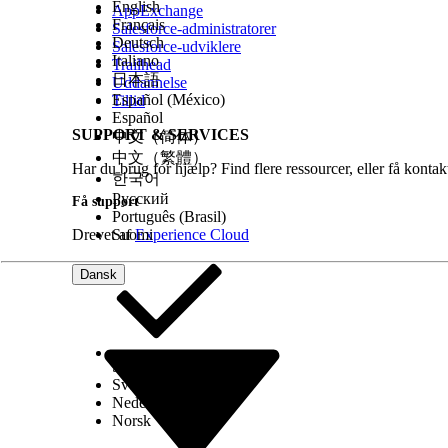
English
AppExchange
Français
Salesforce-administratorer
Deutsch
Salesforce-udviklere
Italiano
Trailhead
日本語
Uddannelse
Español (México)
Tillid
Español
SUPPORT & SERVICES
中文（简体）
中文（繁體）
Har du brug for hjælp? Find flere ressourcer, eller få konta
한국어
Русский
Få support
Português (Brasil)
Drevet af
Suomi
Experience Cloud
Dansk
Select Org
Dansk
Svenska
Nederlands
Norsk