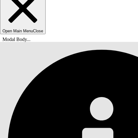
Open Main Menu
Close
Modal Body...
breadcrumbDescription
helpHomeLinkText
docsHomeLinkTextShort
Agentforce IT-service