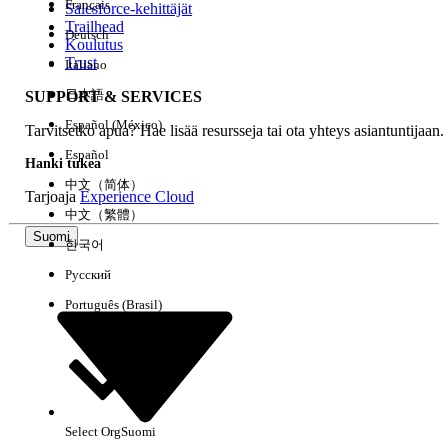
Français
Salesforce-kehittäjät
Trailhead
Deutsch
Kokemus
Koulutus
Trust
Italiano
日本語
SUPPORT & SERVICES
Español (México)
Tarvitsetko apua? Hae lisää resursseja tai ota yhteys asiantuntijaan.
Tyhjennä kaikki
Valmis
Español
Hanki tukea
中文（简体）
Tarjoaja
Experience Cloud
中文（繁體）
Suomi
한국어
Русский
Português (Brasil)
Select Org
Suomi
Ei tuloksia