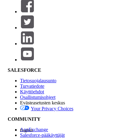
Suodattimet (0)
VALITSE SUODATTIMET
Lisää
Tuotealue
Ominaisuuden vaikutus
SALESFORCE
Tietosuojalausunto
Turvatiedote
Käyttöehdot
Osallistumisohjeet
Evästeasetusten keskus
Your Privacy Choices
Edition
COMMUNITY
AppExchange
English
Salesforce-pääkäyttäjät