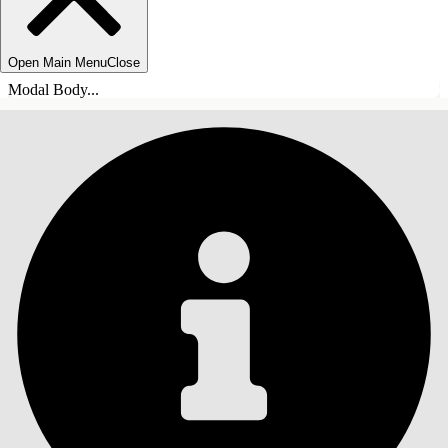
Open Main Menu
Close
Modal Body...
SISÄLLYSLUETTELO
Haku
Näytä sisällysluettelo
Sisällysluettelo