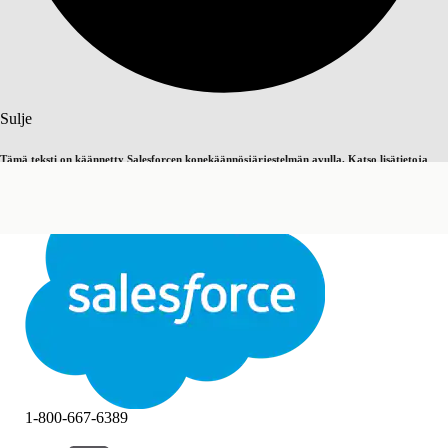
Haku
Sulje
Tämä teksti on käännetty Salesforcen konekäännösjärjestelmän avulla. Katso lisätietoja
Vaihda englantiin
Ei nyt
täältä
.
Sulje
Sulje
1-800-667-6389