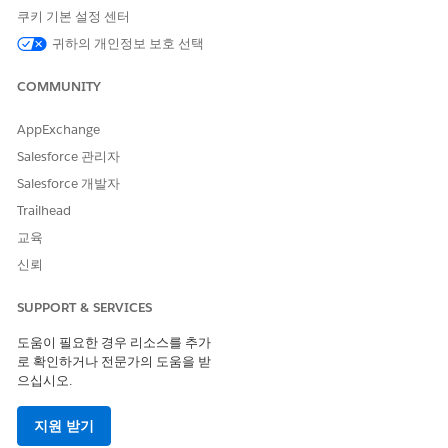
이 서비스 프로세스에는 서비스 요청을 자동으로 처리하는 처리 플
쿠키 기본 설정 센터
로가 포함되어 있습니다. Flow Builder에서 이 플로를 확장하여 자
귀하의 개인정보 보호 선택
동 관리자 승인 또는 재고 점검과 같은 사용자 정의 논리를 포함할
수 있습니다.
COMMUNITY
을 참조하세요.
AppExchange
이 템플릿은 처리 플로에서 Microsoft Entra ID와의 사전 구성된 통
Salesforce 관리자
합을 사용합니다. 이 통합을 사용하려면 Microsoft Entra ID 자격
Salesforce 개발자
증명이 구성되어 있는지 확인하십시오. 이 타사 커넥터에 대한 자세
한 내용은
Trailhead
Microsoft Entra ID 커넥터
를 참조하십시오.
교육
신뢰
이 기사를 통해 문제를 해결했습니까?
SUPPORT & SERVICES
개선을 위한 의견을 보내주세요.
도움이 필요한 경우 리소스를 추가
예
아니요
로 확인하거나 전문가의 도움을 받
으십시오.
지원 받기