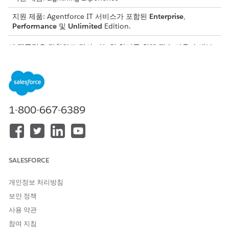
지원 제품: Agentforce IT 서비스가 포함된
Enterprise
,
Performance
및
Unlimited
Edition.
이 템플릿은 정확하고 감사 가능한 처리를 위해 필수 사용자 세부
사항을 수집하는 서비스 요청 레코드를 만듭니다. 템플릿에 포함된
내용을 검토합니다.
인테이크 특성
이 템플릿의 인테이크 양식은 직원에게 다음 세부 사항을 수집합니
1-800-667-6389
다.
배포 목록 또는 그룹 이름: 배포 목록 또는 그룹의 이름입니다.
그룹 이메일: 배포 목록 또는 그룹에 추가할 구성원의 목록입니
다.
SALESFORCE
구성원 이메일 주소: 배포 목록 또는 그룹에 추가할 구성원의 목
록입니다.
개인정보 처리방침
비즈니스 근거: 배포 목록 또는 그룹을 만드는 비즈니스 근거입
보안 정책
니다.
사용 약관
자동 처리
참여 지침