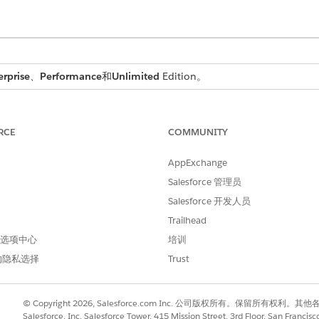
erprise
、
Performance
和
Unlimited
Edition。
电子邮件分发列表或小组的标准化方式。
RCE
COMMUNITY
ft Entra ID）
员工或特定于角色的电子邮件帐户的标准化方式。
AppExchange
Salesforce 管理员
共享邮箱的标准化方式。
Salesforce 开发人员
Trailhead
ive Directory (AD) 小组添加或删除成员的标准化方式。
 首选项中心
培训
成员关系
的隐私选择
Trust
tive Directory 小组成员关系的标准化方式。
© Copyright 2026, Salesforce.com Inc. 公司版权所有。保留所
icrosoft Entra 小组或团队所有者的标准化方式。
Salesforce, Inc. Salesforce Tower, 415 Mission Street, 3rd Floor, San Francis