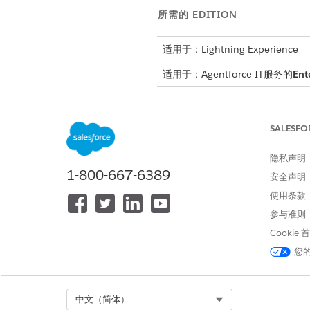
所需的 EDITION
适用于：Lightning Experience
适用于：Agentforce IT服务的
Ent
请求新分发列表或小组
部署此模板，为员工提供请求新
SALESFO
请求新电子邮件帐户（带有 Microso
部署此模板，为员工提供请求新
隐私声明
1-800-667-6389
请求共享邮箱
安全声明
部署此模板，为员工提供请求新
使用条款
请求添加或删除小组成员
参与准则
部署此模板，为员工提供请求从 Act
Cookie
管理 Active Directory 小组
您
部署此模板，为员工提供请求更改 Ac
请求组或团队所有人更改
Select Org
中文（简体）
部署此模板，为员工提供请求更改 M