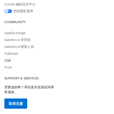
Cookie 偏好設定中心
要求群組或小組擁有者變更
部署此範本可讓員工以標準化方式要求變更 Microsoft Entra 群
您的隱私選擇
組或小組的擁有者。
COMMUNITY
要求散佈清單成員資格更新
部署此範本,為員工提供要求現有散佈清單更新的標準化方式。
AppExchange
要求 Google Workspace 帳戶
Salesforce 管理員
部署此範本,為員工提供要求新 Google Workspace 帳戶的標準
Salesforce 開發人員
化方式。
Trailhead
訓練
Trust
此文章是否解決您的問題？
SUPPORT & SERVICES
請讓我們知道，以便我們改進！
需要協助嗎？尋找更多資源或與專
是
否
家連線。
取得支援