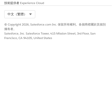
技術提供者
Experience Cloud
Select Org
中文（繁體）
© Copyright 2026, Salesforce.com Inc. 保留所有權利。各個商標屬於其個別
擁有者。
Salesforce, Inc. Salesforce Tower, 415 Mission Street, 3rd Floor, San
Francisco, CA 94105, United States