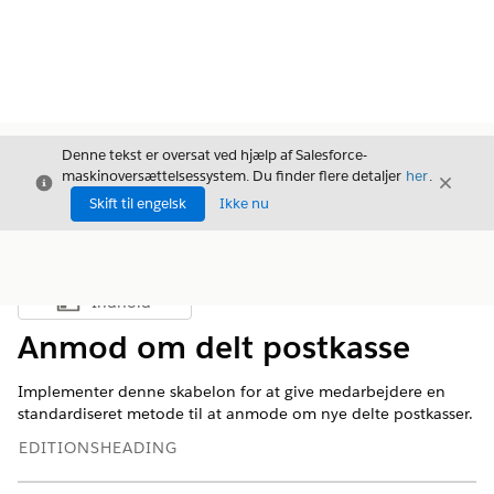
Denne tekst er oversat ved hjælp af Salesforce-
maskinoversættelsessystem. Du finder flere detaljer
her
.
Luk
Luk
Luk
Skift til engelsk
Ikke nu
Indhold
Vis indholdsfortegnelse
Anmod om delt postkasse
Implementer denne skabelon for at give medarbejdere en
standardiseret metode til at anmode om nye delte postkasser.
EDITIONSHEADING