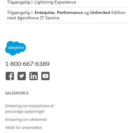
Tilgængelig i: Lightning Experience
Tilgængelig i:
Enterprise
,
Performance
og
Unlimited
Edition
med Agentforce IT Service.
Denne skabelon opretter en serviceanmodningsregistrering,
der registrerer vigtige brugeroplysninger for nøjagtig og
reviderbar fuldførelse. Gennemse, hvad der er inkluderet i
skabelonen.
Registreringsattributter
1-800-667-6389
Registreringsformularen for denne skabelon registrerer disse
detaljer fra medarbejderen:
Postkaskenavn: Navnet på den delte postkasse.
Mail for delt postkasse: Mailadressen for den delte
SALESFORCE
postkasse.
Medlemsmailadresser: Mailadresserne på medlemmer, der
Erklæring om beskyttelse af
skal have adgang til postkassen.
personlige oplysninger
Forretningsjustering: Forretningsjusteringen for oprettelse
Erklæring om sikkerhed
af den delte postkasse.
Vilkår for anvendelse