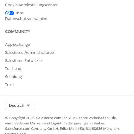
Geschäftsbegründung: Die geschäftliche Begründung für
Cookie-Voreinstellungscenter
die Erstellung des freigegebenen Postfachs.
Ihre
Datenschutzauswahlen
Automatisierte Abwicklung
Dieser Serviceprozess enthält einen Abwicklungs-Flow, der die
COMMUNITY
Serviceanforderung automatisch verarbeitet. Sie können
diesen Flow in Flow Builder um benutzerdefinierte Logik
AppExchange
erweitern, beispielsweise automatisierte
Salesforce-Administratoren
Managergenehmigungen oder Inventarprüfungen.
Salesforce-Entwickler
Integration
Trailhead
Diese Vorlage verwendet eine vorkonfigurierte Integration mit
Schulung
der Microsoft Entra-ID im Abwicklungs-Flow. Stellen Sie zum
Trust
Verwenden dieser Integration sicher, dass Ihre Microsoft
Entra-ID-Anmeldeinformationen konfiguriert sind. Weitere
Informationen zu diesem Drittanbieter-Konnektor finden Sie
Select Org
Deutsch
unter
Microsoft Entra ID-Konnektor
.
© Copyright 2026, Salesforce.com Inc. Alle Rechte vorbehalten. Die
verschiedenen Marken sind Eigentum der jeweiligen Inhaber.
Salesforce.com Germany GmbH, Erika-Mann-Str. 31, 80636 München,
KONNTEN SIE IHR PROBLEM MITHILFE DIESES ARTIKELS
Deutschland