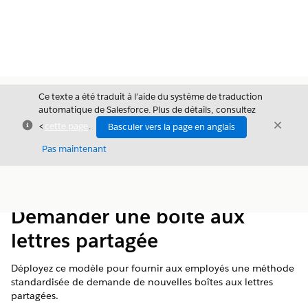
Ce texte a été traduit à l’aide du système de traduction
automatique de Salesforce. Plus de détails, consultez
Fermer
Ferme
<
cette page
.
Basculer vers la page en anglais
Fermer
Pas maintenant
Table des
Afficher la table des matières
matières
Demander une boîte aux
lettres partagée
Déployez ce modèle pour fournir aux employés une méthode
standardisée de demande de nouvelles boîtes aux lettres
partagées.