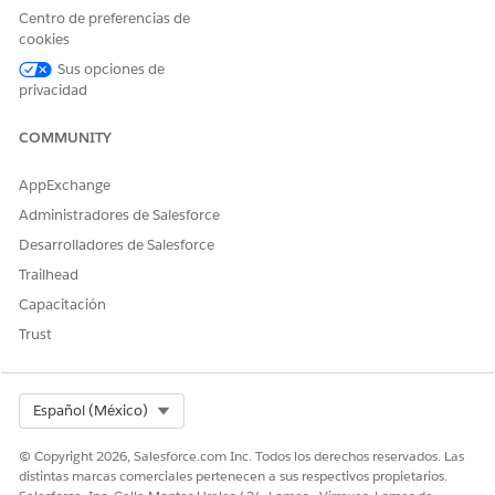
Este proceso de servicio incluye un flujo de realización que
Centro de preferencias de
procesa automáticamente la solicitud de servicio. Puede
cookies
ampliar este flujo en Flow Builder para incluir lógica
personalizada, como aprobaciones de gestor automatizadas o
Sus opciones de
comprobaciones de inventario.
privacidad
Integración
COMMUNITY
Esta plantilla no incluye ninguna integración preconfigurada
AppExchange
para admisión o realización. Utilice Flow Builder para crear
Administradores de Salesforce
flujos personalizados con conectores que definen cómo se
captura y se realiza la solicitud.
Desarrolladores de Salesforce
Trailhead
Capacitación
¿RESOLVIÓ ESTE ARTÍCULO SU PROBLEMA?
Trust
¡Háganos saber cómo podemos mejorar!
Sí
No
Select Org
Español (México)
© Copyright 2026, Salesforce.com Inc. Todos los derechos reservados. Las
distintas marcas comerciales pertenecen a sus respectivos propietarios.