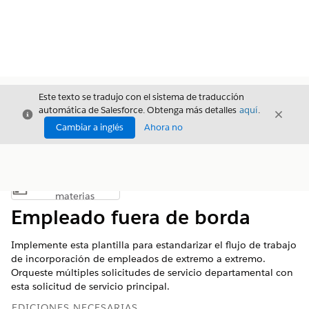
Este texto se tradujo con el sistema de traducción
automática de Salesforce. Obtenga más detalles
aquí
.
Cerrar
Cerrar
Cerrar
Cambiar a inglés
Ahora no
Índice de
Mostrar índice de materias
materias
Empleado fuera de borda
Implemente esta plantilla para estandarizar el flujo de trabajo
de incorporación de empleados de extremo a extremo.
Orqueste múltiples solicitudes de servicio departamental con
esta solicitud de servicio principal.
EDICIONES NECESARIAS