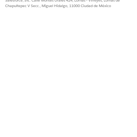
Salesforce, Inc. Calle Montes Urales 424, Lomas - Virreyes, Lomas de
Chapultepec V Secc., Miguel Hidalgo, 11000 Ciudad de México