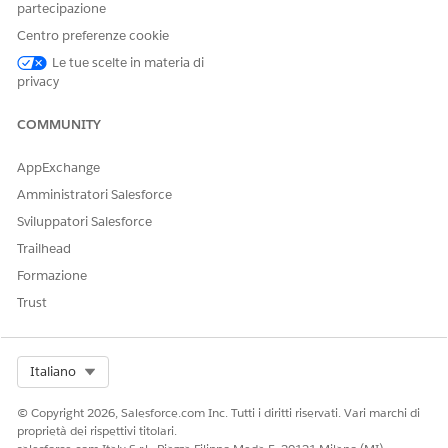
partecipazione
possibile estendere questo flusso in Flow Builder per
Centro preferenze cookie
includere logica personalizzata, ad esempio approvazioni
automatiche dei responsabili o controlli dell'inventario.
Le tue scelte in materia di
privacy
Integrazione
COMMUNITY
Questo modello non include integrazioni preconfigurate per
l'accettazione o l'evasione. Utilizzare Flow Builder per creare
AppExchange
flussi personalizzati con connettori che definiscono le
modalità di acquisizione ed evasione della richiesta.
Amministratori Salesforce
Sviluppatori Salesforce
Trailhead
Formazione
QUESTO ARTICOLO HA RISOLTO IL PROBLEMA?
Facci sapere, così possiamo migliorare!
Trust
Sì
No
Select Org
Italiano
© Copyright 2026, Salesforce.com Inc. Tutti i diritti riservati. Vari marchi di
proprietà dei rispettivi titolari.