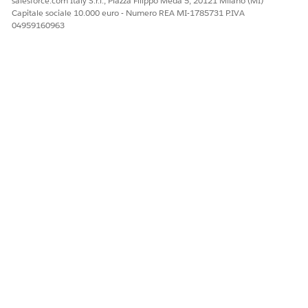
salesforce.com Italy S.r.l., Piazza Filippo Meda 5, 20121 Milano (MI)
Capitale sociale 10.000 euro - Numero REA MI-1785731 P.IVA
04959160963