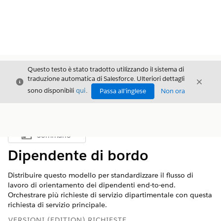
Questo testo è stato tradotto utilizzando il sistema di
traduzione automatica di Salesforce. Ulteriori dettagli
Chiudi
Chiud
Chiudi
sono disponibili
qui
.
Passa all'inglese
Non ora
Sommario
Mostra sommario
Dipendente di bordo
Distribuire questo modello per standardizzare il flusso di
lavoro di orientamento dei dipendenti end-to-end.
Orchestrare più richieste di servizio dipartimentale con questa
richiesta di servizio principale.
VERSIONI (EDITION) RICHIESTE