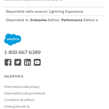
Disponibile nelle versioni: Lightning Experience
Disponibile in:
Enterprise
Edition,
Performance
Edition e
Unlimited
Edition con Agentforce IT Service.
Questo modello crea un record richiesta di servizio che
acquisisce i dettagli essenziali dell'utente per un'evasione
precisa e controllabile. Rivedere gli elementi inclusi nel
modello.
1-800-667-6389
Attributi di accettazione
Il modulo di accettazione per questo modello acquisisce i
seguenti dettagli dal dipendente:
SALESFORCE
Nome utente: Nome utente del nuovo dipendente.
Email: Indirizzo email del nuovo dipendente.
Informativa sulla privacy
Informativa sulla protezione
Evasione automatica
Condizioni di utilizzo
Questo processo di assistenza include un flusso di evasione
Linee guida per la
che elabora automaticamente la richiesta di servizio. È