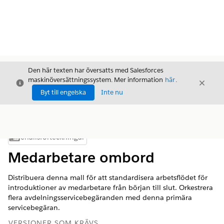
Den här texten har översatts med Salesforces
maskinöversättningssystem. Mer information
här
.
Stäng
Stäng
Stäng
Byt till engelska
Inte nu
Innehållsförteckningar
Visa innehållsförteckning
Medarbetare ombord
Distribuera denna mall för att standardisera arbetsflödet för
introduktioner av medarbetare från början till slut. Orkestrera
flera avdelningsservicebegäranden med denna primära
servicebegäran.
VERSIONER SOM KRÄVS